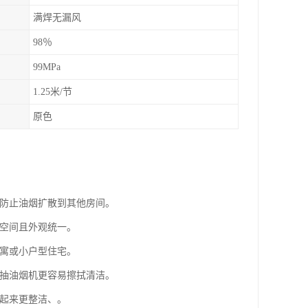
满焊无漏风
98％
99MPa
1.25米/节
原色
，防止油烟扩散到其他房间。
省空间且外观统一。
公寓或小户型住宅。
和抽油烟机更容易擦拭清洁。
看起来更整洁、。