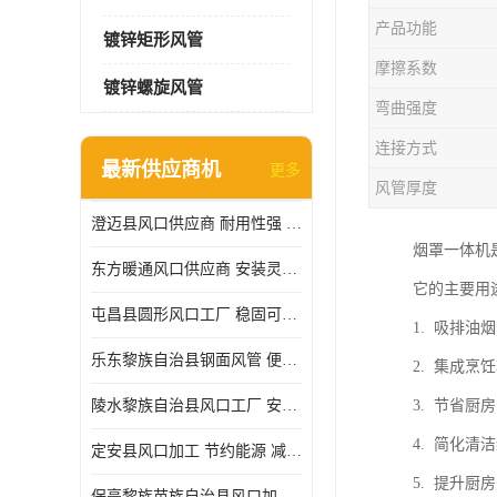
产品功能
镀锌矩形风管
摩擦系数
镀锌螺旋风管
弯曲强度
连接方式
最新供应商机
更多
风管厚度
澄迈县风口供应商 耐用性强 能够减少能源消耗
烟罩一体机
东方暖通风口供应商 安装灵活 调节功能强
它的主要用
屯昌县圆形风口工厂 稳固可靠 方便清洁和维修
1. 吸排
乐东黎族自治县钢面风管 便于搬运和安装 能够抵抗高温和火灾
2. 集成
陵水黎族自治县风口工厂 安装简便 安装也相对容易
3. 节省
4. 简化
定安县风口加工 节约能源 减少能量损失
5. 提升
保亭黎族苗族自治县风口加工 减少能耗 以适应不同的需求