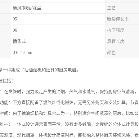
通风/排烟/除尘
工艺
95
断裂伸长率
96
抗压强度
插条式
风管长度
0.6-1.2mm
颜色
是一种集成了抽油烟机和灶具的厨房电器。
途包括：
油烟：在烹饪时，强力吸走产生的油烟、热气和水蒸气，保持厨房空气清新
烹饪功能：下方直接配备了燃气灶或电磁炉，无需另外购买和安装灶具，节
厨房空间：由于抽油烟机和灶具合二为一，特别适合空间紧凑的厨房，比如
清洁维护：一体式设计通常表面平滑，没有太多缝隙，比传统的分体式灶具
厨房美观度：现代烟罩一体机设计简洁时尚，能够融入整体厨房装修风格，