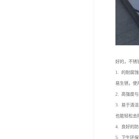
好的，不锈
1. 的耐
易生锈，使
2. 高强
3. 易于
也能轻松去
4. 良好
5. 卫生