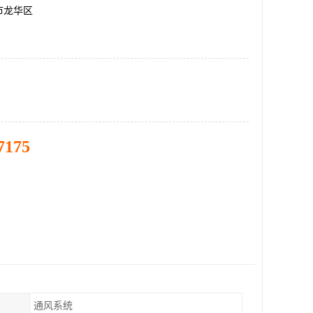
市龙华区
7175
通风系统