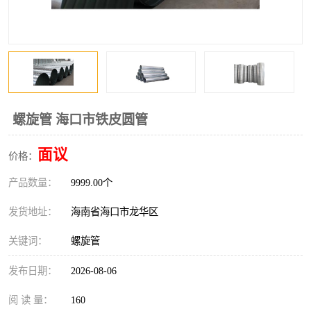
风口
镀锌矩形风管
镀锌螺旋风管
PP风管
不锈钢烟罩
防火阀
排烟风机
百叶风口
螺旋管 海口市铁皮圆管
油烟净化器
静压箱
面议
价格：
产品数量：
9999.00个
发货地址：
海南省海口市龙华区
关键词：
螺旋管
发布日期：
2026-08-06
阅 读 量：
160