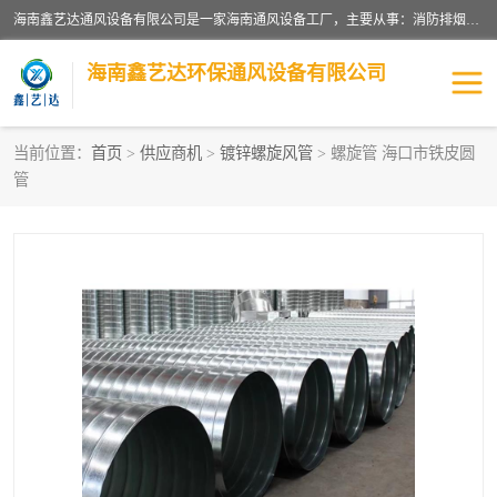
海南鑫艺达通风设备有限公司是一家海南通风设备工厂，主要从事：消防排烟工程、油烟净化工程、厨房排烟工程、酒店厨房设备、新风排风系统、镀锌铁皮管道加工、暖通工程、通风管道安装、消防火阀百叶风口等业务。公司拥有管道及配件一体化工厂生产线，良好的售后服务，良好的设计团队，良好的施工团队、良好管理人员，掌握畅通丰富的信息、市场渠道。
海南鑫艺达环保通风设备有限公司
当前位置：
首页
>
供应商机
>
镀锌螺旋风管
> 螺旋管 海口市铁皮圆
管
海南暖通工程
海南消防排烟工程
海南厨房排烟工程
海南酒店厨房设备
海南油烟净化工程
管道配件
风机系列
镁质防火风管
通风设备
通风管道
消防阀门
消防风机