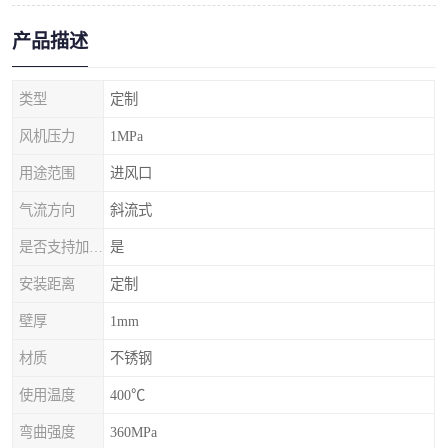
产品描述
类型
定制
风机压力
1MPa
用途范围
进风口
气流方向
斜流式
是否支持加工定制
是
安装距离
定制
壁厚
1mm
材质
不锈钢
使用温度
400℃
弯曲强度
360MPa