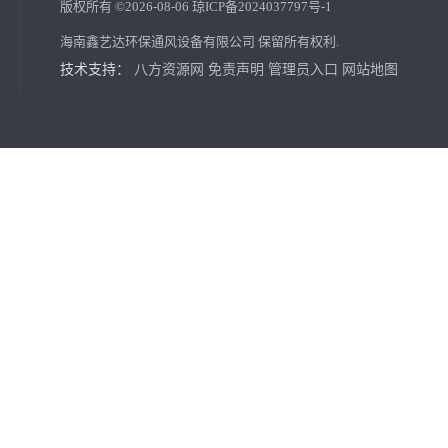
版权所有 ©2026-08-06
琼ICP备2024037797号-1
海南鑫艺达环保通风设备有限公司
保留所有权利.
技术支持：
八方资源网
免责声明
管理员入口
网站地图
免费上门测量设计 琼海消防管道工程
免费设计 定安县地下室排风厂
海南海口专业承接制作酒店，学校、商场、餐馆等商业厨房排烟、消防排烟、新风排风等系统工程
五指山