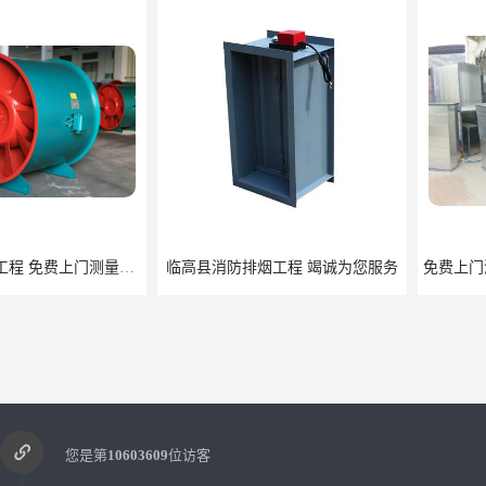
临高县消防排烟工程 竭诚为您服务
免费上
您是第
10603609
位访客