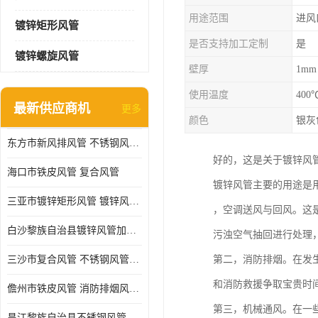
用途范围
进风
镀锌矩形风管
是否支持加工定制
是
镀锌螺旋风管
壁厚
1mm
使用温度
400
最新供应商机
更多
颜色
银灰
东方市新风排风管 不锈钢风管加工
好的，这是关于镀锌风
海口市铁皮风管 复合风管
镀锌风管主要的用途是
三亚市镀锌矩形风管 镀锌风管加工厂
，空调送风与回风。这
白沙黎族自治县镀锌风管加工厂 铁皮风管 耐腐蚀
污浊空气抽回进行处理
三沙市复合风管 不锈钢风管加工 做急单
第二，消防排烟。在发
和消防救援争取宝贵时
儋州市铁皮风管 消防排烟风管 耐腐蚀
第三，机械通风。在一
昌江黎族自治县不锈钢风管加工 镀锌螺旋风管加工厂