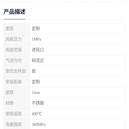
产品描述
类型
定制
风机压力
1MPa
用途范围
进风口
气流方向
斜流式
是否支持加工定制
是
安装距离
定制
壁厚
1mm
材质
不锈钢
使用温度
400℃
弯曲强度
360MPa