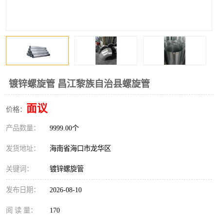
风口
镀锌矩形风管
镀锌螺旋风管
PP风管
不锈钢烟罩
防火阀
排烟风机
百叶风口
镀锌螺旋管 昌江黎族自治县螺旋管
油烟净化器
静压箱
面议
价格：
产品数量：
9999.00个
发货地址：
海南省海口市龙华区
关键词：
镀锌螺旋管
发布日期：
2026-08-10
阅 读 量：
170