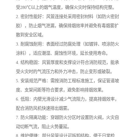
受280℃以上的烟气温度，确保火灾时保持结构完整。
2. 密封性能好：风管连接处采用密封材料（如防火密封
胶），防止烟气泄漏，确保排烟效率并避免有毒烟雾扩
散到安全区域。
3. 耐腐蚀耐用：表面经过防腐处理（如镀锌、喷涂防火
涂料），适应潮湿、腐蚀性环境，延长使用寿命。
4. 结构稳固：风管厚度和支撑设计符合消防规范，能承
受火灾时的气流压力和外力冲击，防止变形或破裂。
5. 安装规范严格：需按消防工程标准施工，保证管道坡
度、支架间距等符合要求，避免影响排烟效果。
6. 低阻：内壁光滑设计减少气流阻力，提高排烟效率，
配合消防风机快速排出烟雾。
7. 防火隔离功能：穿越防火分区时设置防火阀，火灾自
动切断气流，阻止火势蔓延。
8. 维护便捷：部分风管设计可拆卸结构，便于日常检