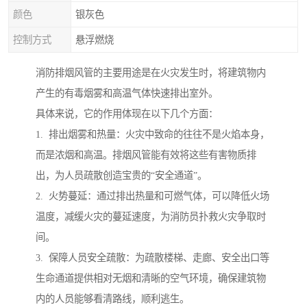
颜色
银灰色
控制方式
悬浮燃烧
消防排烟风管的主要用途是在火灾发生时，将建筑物内
产生的有毒烟雾和高温气体快速排出室外。
具体来说，它的作用体现在以下几个方面：
1. 排出烟雾和热量：火灾中致命的往往不是火焰本身，
而是浓烟和高温。排烟风管能有效将这些有害物质排
出，为人员疏散创造宝贵的“安全通道”。
2. 火势蔓延：通过排出热量和可燃气体，可以降低火场
温度，减缓火灾的蔓延速度，为消防员扑救火灾争取时
间。
3. 保障人员安全疏散：为疏散楼梯、走廊、安全出口等
生命通道提供相对无烟和清晰的空气环境，确保建筑物
内的人员能够看清路线，顺利逃生。