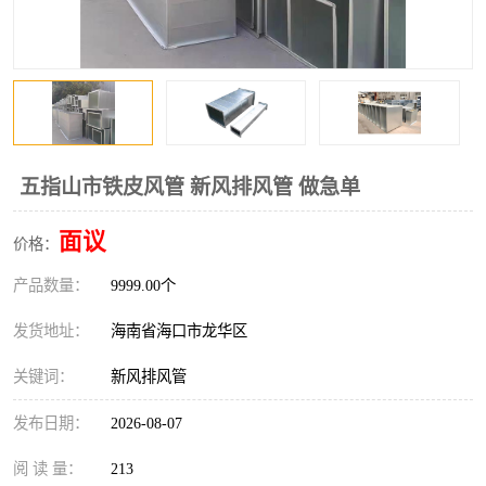
风口
镀锌矩形风管
镀锌螺旋风管
PP风管
不锈钢烟罩
防火阀
排烟风机
百叶风口
五指山市铁皮风管 新风排风管 做急单
油烟净化器
静压箱
面议
价格：
产品数量：
9999.00个
发货地址：
海南省海口市龙华区
关键词：
新风排风管
发布日期：
2026-08-07
阅 读 量：
213