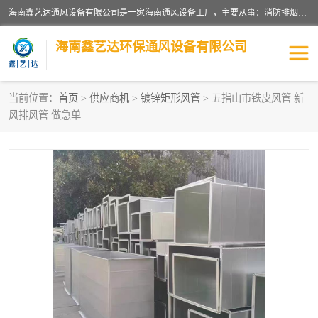
海南鑫艺达通风设备有限公司是一家海南通风设备工厂，主要从事：消防排烟工程、油烟净化工程、厨房排烟工程、酒店厨房设备、新风排风系统、镀锌铁皮管道加工、暖通工程、通风管道安装、消防火阀百叶风口等业务。公司拥有管道及配件一体化工厂生产线，良好的售后服务，良好的设计团队，良好的施工团队、良好管理人员，掌握畅通丰富的信息、市场渠道。
海南鑫艺达环保通风设备有限公司
当前位置：
首页
>
供应商机
>
镀锌矩形风管
> 五指山市铁皮风管 新
风排风管 做急单
海南暖通工程
海南消防排烟工程
海南厨房排烟工程
海南酒店厨房设备
海南油烟净化工程
管道配件
风机系列
镁质防火风管
通风设备
通风管道
消防阀门
消防风机