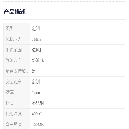
产品描述
类型
定制
风机压力
1MPa
用途范围
进风口
气流方向
斜流式
是否支持加工定制
是
安装距离
定制
壁厚
1mm
材质
不锈钢
使用温度
400℃
弯曲强度
360MPa