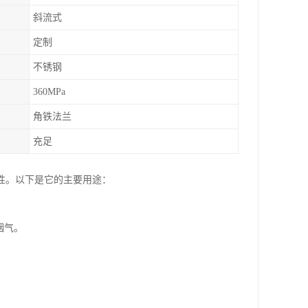
斜流式
定制
不锈钢
360MPa
角铁法兰
充足
性。以下是它的主要用途：
烟气。