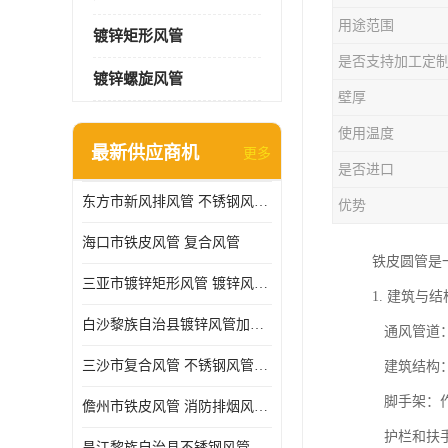
用途范围
镀锌矩形风管
是否支持加工定
镀锌螺旋风管
壁厚
使用温度
最新供应商机
更多
是否进口
东方市新风排风管 不锈钢风管加工
优势
海口市铁皮风管 复合风管
铁皮圆管是
三亚市镀锌矩形风管 镀锌风管加工厂
1. 建筑与
白沙黎族自治县镀锌风管加工厂 铁皮风管 耐腐蚀
通风管道：
三沙市复合风管 不锈钢风管加工 做急单
建筑结构：
脚手架：作
儋州市铁皮风管 消防排烟风管 耐腐蚀
护栏和扶手
昌江黎族自治县不锈钢风管加工 镀锌螺旋风管加工厂