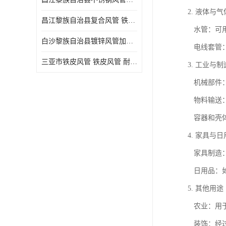
2. 液体与
昌江黎族自治县复合风管 铁皮风管
水管：可用
白沙黎族自治县镀锌风管加工厂 新风排风管
电线套管：
三亚市铁皮风管 铁皮风管 耐腐蚀
3. 工业与
机械部件：
物料输送：
容器和壳体
4. 家具与
家具制造：
日用品：如
5. 其他用途
农业：用于
装饰：经过