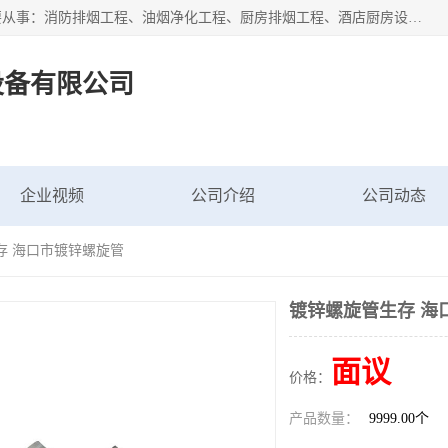
海南鑫艺达通风设备有限公司是一家海南通风设备工厂，主要从事：消防排烟工程、油烟净化工程、厨房排烟工程、酒店厨房设备、新风排风系统、镀锌铁皮管道加工、暖通工程、通风管道安装、消防火阀百叶风口等业务。公司拥有管道及配件一体化工厂生产线，良好的售后服务，良好的设计团队，良好的施工团队、良好管理人员，掌握畅通丰富的信息、市场渠道。
设备有限公司
企业视频
公司介绍
公司动态
存 海口市镀锌螺旋管
镀锌螺旋管生存 海
面议
价格：
产品数量：
9999.00个