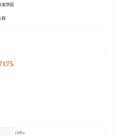
市龙华区
生存
7175
1MPa