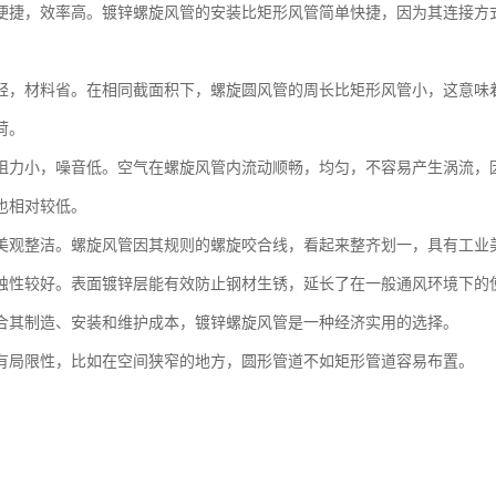
便捷，效率高。镀锌螺旋风管的安装比矩形风管简单快捷，因为其连接方
。
轻，材料省。在相同截面积下，螺旋圆风管的周长比矩形风管小，这意味
荷。
阻力小，噪音低。空气在螺旋风管内流动顺畅，均匀，不容易产生涡流，
也相对较低。
美观整洁。螺旋风管因其规则的螺旋咬合线，看起来整齐划一，具有工业
蚀性较好。表面镀锌层能有效防止钢材生锈，延长了在一般通风环境下的
合其制造、安装和维护成本，镀锌螺旋风管是一种经济实用的选择。
有局限性，比如在空间狭窄的地方，圆形管道不如矩形管道容易布置。