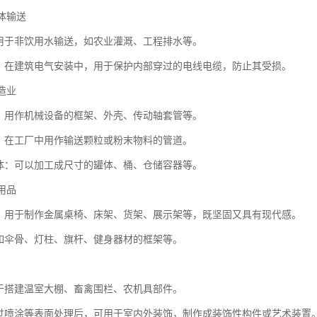
气体输送
于非饮用水输送，如农业灌溉、工程排水等。
在建筑电气安装中，用于保护内部穿过的电线电缆，防止其受损。
制造业
用作机械设备的框架、外壳、传动轴套管等。
在工厂中用作输送颗粒或粉末物料的管道。
：可以加工成尺寸的罐体、桶、仓储容器等。
日用品
用于制作金属桌椅、床架、货架、展示架等，既坚固又具有现代感。
伞骨、灯柱、旗杆、健身器材的框架等。
搭建温室大棚、畜禽围栏、农机具部件。
喷涂等表面处理后，可用于室内外装饰，制作成装饰性构件或艺术装置