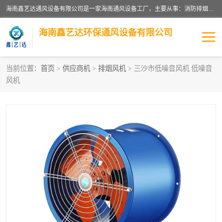
海南鑫艺达通风设备有限公司是一家海南通风设备工厂，主要从事：消防排烟工程、油烟净化工程、厨房排烟工程、酒店厨房设备、新风排风系统、镀锌铁皮管道加工、暖通工程、通风管道安装、消防火阀百叶风口等业务。公司拥有管道及配件一体化工厂生产线，良好的售后服务，良好的设计团队，良好的施工团队、良好管理人员，掌握畅通丰富的信息、市场渠道。
海南鑫艺达环保通风设备有限公司
当前位置：
首页
>
供应商机
>
排烟风机
> 三沙市低噪音风机 低噪音
风机
海南暖通工程
海南消防排烟工程
海南厨房排烟工程
海南酒店厨房设备
海南油烟净化工程
管道配件
风机系列
镁质防火风管
通风设备
通风管道
消防阀门
消防风机