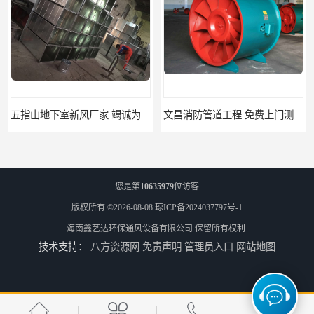
五指山地下室新风厂家 竭诚为您服务
文昌消防管道工程 免费上门测量设计
您是第
10635979
位访客
版权所有 ©2026-08-08
琼ICP备2024037797号-1
海南鑫艺达环保通风设备有限公司
保留所有权利.
技术支持：
八方资源网
免责声明
管理员入口
网站地图
临高县消防排烟工程 竭诚为您服务
免费上门测量设计 屯昌县消防排烟辅材