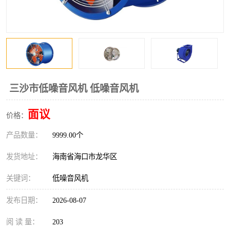
风口
镀锌矩形风管
镀锌螺旋风管
PP风管
不锈钢烟罩
防火阀
排烟风机
百叶风口
三沙市低噪音风机 低噪音风机
油烟净化器
静压箱
面议
价格：
产品数量：
9999.00个
发货地址：
海南省海口市龙华区
关键词：
低噪音风机
发布日期：
2026-08-07
阅 读 量：
203