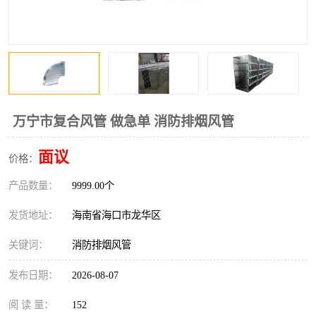
风口
镀锌矩形风管
镀锌螺旋风管
PP风管
不锈钢烟罩
防火阀
排烟风机
百叶风口
万宁市复合风管 做急单 消防排烟风管
油烟净化器
静压箱
面议
价格：
产品数量：
9999.00个
发货地址：
海南省海口市龙华区
关键词：
消防排烟风管
发布日期：
2026-08-07
阅 读 量：
152