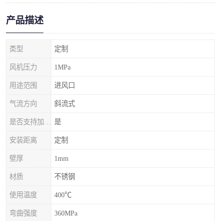
产品描述
类型
定制
风机压力
1MPa
用途范围
进风口
气流方向
斜流式
是否支持加工定制
是
安装距离
定制
壁厚
1mm
材质
不锈钢
使用温度
400℃
弯曲强度
360MPa