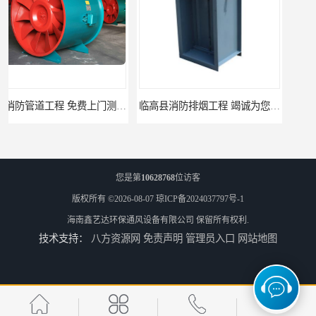
临高县消防排烟工程 竭诚为您服务
免费上门测量设计 屯昌县消防排烟辅材
您是第
10628768
位访客
版权所有 ©2026-08-07
琼ICP备2024037797号-1
海南鑫艺达环保通风设备有限公司
保留所有权利.
技术支持：
八方资源网
免责声明
管理员入口
网站地图
免费设计 屯昌县地下室新风工厂
竭诚为您服务 琼海地下室新风工程