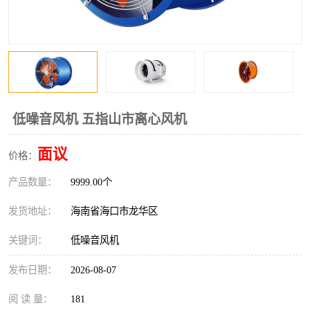
风口
镀锌矩形风管
镀锌螺旋风管
PP风管
不锈钢烟罩
防火阀
排烟风机
百叶风口
低噪音风机 五指山市离心风机
油烟净化器
静压箱
面议
价格：
产品数量：
9999.00个
发货地址：
海南省海口市龙华区
关键词：
低噪音风机
发布日期：
2026-08-07
阅 读 量：
181