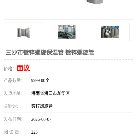
风口
镀锌矩形风管
镀锌螺旋风管
PP风管
不锈钢烟罩
防火阀
排烟风机
百叶风口
三沙市镀锌螺旋保温管 镀锌螺旋管
油烟净化器
静压箱
面议
价格：
产品数量：
9999.00个
发货地址：
海南省海口市龙华区
关键词：
镀锌螺旋管
发布日期：
2026-08-07
阅 读 量：
223