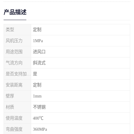
产品描述
类型
定制
风机压力
1MPa
用途范围
进风口
气流方向
斜流式
是否支持加工定制
是
安装距离
定制
壁厚
1mm
材质
不锈钢
使用温度
400℃
弯曲强度
360MPa