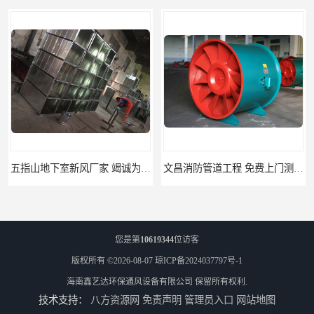
五指山地下室新风厂家 竭诚为您服务
文昌消防管道工程 免费上门测量设计
您是第
10619344
位访客
版权所有 ©2026-08-07
琼ICP备2024037797号-1
海南鑫艺达环保通风设备有限公司
保留所有权利.
技术支持：
八方资源网
免责声明
管理员入口
网站地图