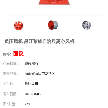
风口
镀锌矩形风管
镀锌螺旋风管
PP风管
不锈钢烟罩
防火阀
排烟风机
百叶风口
负压风机 昌江黎族自治县离心风机
油烟净化器
静压箱
面议
价格：
产品数量：
9999.00个
发货地址：
海南省海口市龙华区
关键词：
负压风机
发布日期：
2026-08-06
阅 读 量：
229