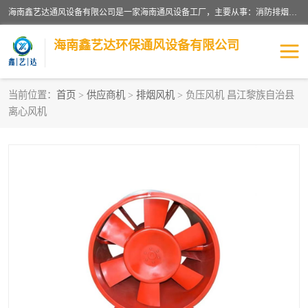
海南鑫艺达通风设备有限公司是一家海南通风设备工厂，主要从事：消防排烟工程、油烟净化工程、厨房排烟工程、酒店厨房设备、新风排风系统、镀锌铁皮管道加工、暖通工程、通风管道安装、消防火阀百叶风口等业务。公司拥有管道及配件一体化工厂生产线，良好的售后服务，良好的设计团队，良好的施工团队、良好管理人员，掌握畅通丰富的信息、市场渠道。
海南鑫艺达环保通风设备有限公司
当前位置：
首页
>
供应商机
>
排烟风机
> 负压风机 昌江黎族自治县
离心风机
海南暖通工程
海南消防排烟工程
海南厨房排烟工程
海南酒店厨房设备
海南油烟净化工程
管道配件
风机系列
镁质防火风管
通风设备
通风管道
消防阀门
消防风机