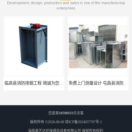
Development, design, production and sales in one of the manufacturing
enterprises
临高县消防排烟工程 竭诚为您服务
免费上门测量设计 屯昌县消防排烟辅材
您是第
10596931
位访客
版权所有 ©2026-08-06
琼ICP备2024037797号-1
海南鑫艺达环保通风设备有限公司
保留所有权利.