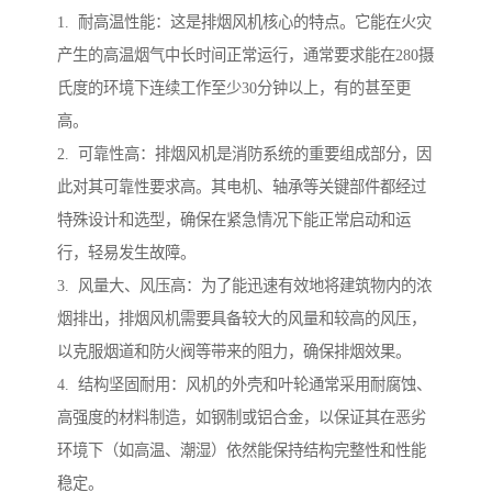
1. 耐高温性能：这是排烟风机核心的特点。它能在火灾
产生的高温烟气中长时间正常运行，通常要求能在280摄
氏度的环境下连续工作至少30分钟以上，有的甚至更
高。
2. 可靠性高：排烟风机是消防系统的重要组成部分，因
此对其可靠性要求高。其电机、轴承等关键部件都经过
特殊设计和选型，确保在紧急情况下能正常启动和运
行，轻易发生故障。
3. 风量大、风压高：为了能迅速有效地将建筑物内的浓
烟排出，排烟风机需要具备较大的风量和较高的风压，
以克服烟道和防火阀等带来的阻力，确保排烟效果。
4. 结构坚固耐用：风机的外壳和叶轮通常采用耐腐蚀、
高强度的材料制造，如钢制或铝合金，以保证其在恶劣
环境下（如高温、潮湿）依然能保持结构完整性和性能
稳定。