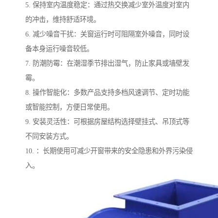
5. 保持室内温度稳定：通过热交换减少室外温度对室内
的冲击，维持舒适环境。
6. 减少噪音干扰：关窗运行时可阻隔室外噪音，同时设
备本身运行噪音较低。
7. 防潮防霉：在潮湿季节排出湿气，防止家具或墙壁发
霉。
8. 操作智能化：多数产品支持多档风速调节、定时功能
或智能控制，方便日常使用。
9. 安装灵活性：可根据房屋结构选择壁挂式、吊顶式等
不同安装方式。
10. ：长期使用可减少开窗带来的安全隐患和外界污染侵
入。