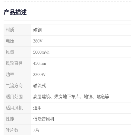
产品描述
材质
碳钢
电压
380V
风量
5000m³/h
风轮直径
450mm
功率
2200W
气流方向
轴流式
适用范围
高层建筑、烘房地下车库、地铁、隧道等
适用风机
通用
性能
低噪音风机
叶片数
7片