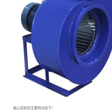
离心风机的主要特点如下：