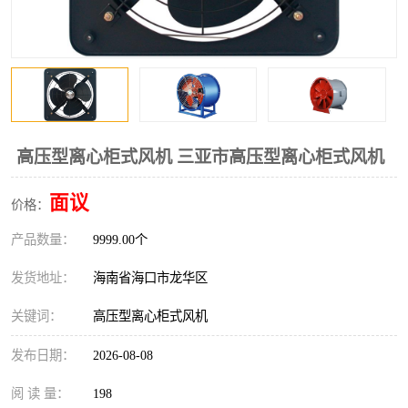
风口
镀锌矩形风管
镀锌螺旋风管
PP风管
不锈钢烟罩
防火阀
排烟风机
百叶风口
高压型离心柜式风机 三亚市高压型离心柜式风机
油烟净化器
静压箱
面议
价格：
产品数量：
9999.00个
发货地址：
海南省海口市龙华区
关键词：
高压型离心柜式风机
发布日期：
2026-08-08
阅 读 量：
198