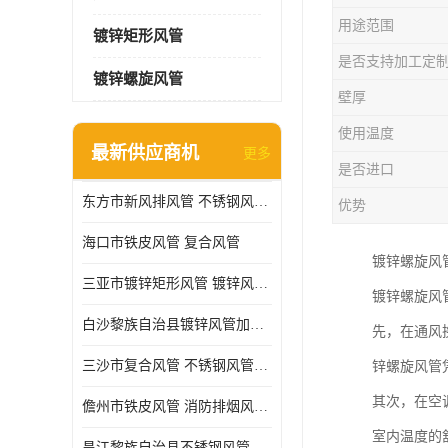
用途范围
镀锌矩形风管
是否支持加工定
镀锌螺旋风管
壁厚
使用温度
最新供应商机
更多
是否进口
东方市新风排风管 不锈钢风管加工
优势
海口市铁皮风管 复合风管
镀锌螺旋风
三亚市镀锌矩形风管 镀锌风管加工厂
镀锌螺旋风
白沙黎族自治县镀锌风管加工厂 铁皮风管 耐腐蚀
先，在通风
三沙市复合风管 不锈钢风管加工 做急单
锌螺旋风管
其次，在空
儋州市铁皮风管 消防排烟风管 耐腐蚀
室内温度的
昌江黎族自治县不锈钢风管加工 镀锌螺旋风管加工厂