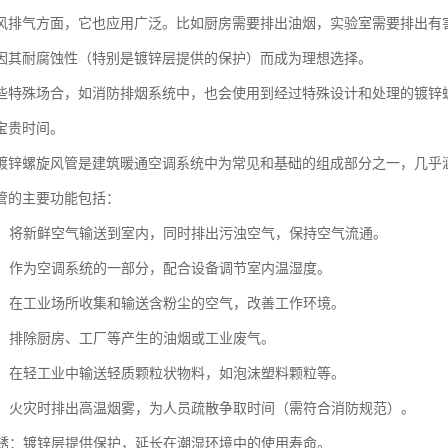
风排气方面，它也应用广泛。比如厨房需要排出油烟，实验室需要排出有
因其耐腐蚀性（特别是镀锌层提供的保护）而成为理想选择。
些特殊场合，如消防排烟系统中，也会使用到经过特殊设计和处理的镀锌
宝贵时间。
镀锌螺旋风管是建筑暖通空调系统中为常见和基础的组成部分之一，几乎
管的主要功能包括：
换气：将新鲜空气输送到室内，同时排出污浊空气，保持空气流通。
调节：作为空调系统的一部分，配合设备调节室内温湿度。
控制：在工业场所收集和输送含粉尘的空气，改善工作环境。
排放：排除厨房、工厂等产生的油烟或工业废气。
输送：在轻工业中输送轻质颗粒状物料，如泡沫塑料颗粒等。
排烟：火灾时排出高温烟雾，为人员疏散争取时间（需符合消防规范）。
蚀防锈：镀锌层提供保护，延长在潮湿环境中的使用寿命。