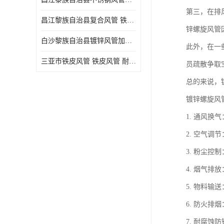
第三，在排
昌江黎族自治县复合风管 铁皮风管
锌螺旋风管
白沙黎族自治县镀锌风管加工厂 新风排风管
此外，在一
三亚市铁皮风管 铁皮风管 耐腐蚀
员疏散争取
总的来说，
镀锌螺旋风
1. 通风
2. 空气
3. 粉尘
4. 烟气
5. 物料
6. 防火
7. 耐腐