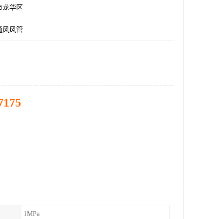
市龙华区
通风风管
7175
1MPa