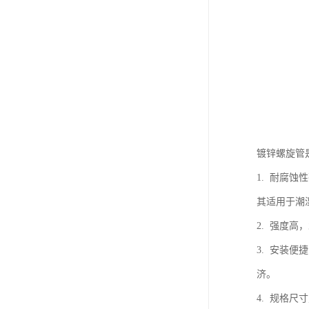
镀锌螺旋管
1. 耐腐
其适用于潮
2. 强度
3. 安装
济。
4. 规格