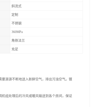
斜流式
定制
不锈钢
360MPa
角铁法兰
充足
需要源源不断地送入新鲜空气，排出污浊空气。镀
调机组处理后的冷风或暖风输送到各个房间，保证