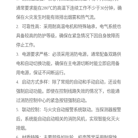
通常要求能在280℃的高温下连续工作不少于30分钟，确
保在火灾发生时能有效排出烟雾和热气流。
2. 可靠性高：采用耐高温电机和特殊轴承，电气系统也
具备较高的防护等级，确保在紧急情况下因自身故障而
停止工作。
3. 电源要求严格：必须采用消防电源，通常配备双路供
电和自动切换功能，确保在主电源切断时能立即启用备
用电源，保证不间断运行。
4. 启动方式多样：除了常规的自动和手动启动，还设有
强制启动功能。即使在控制线路失效的情况下，也能通
过消防控制中心的紧急按钮强制启动。
5. 联动控制：与火灾自动报警系统联动。当探测器报警
后，系统能自动启动相关的消防风机，实现智能化灭火
排烟。
6. 材质特殊：主要部件如叶轮、机壳等常采用耐腐蚀、