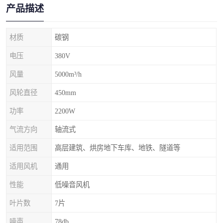
产品描述
材质
碳钢
电压
380V
风量
5000m³/h
风轮直径
450mm
功率
2200W
气流方向
轴流式
适用范围
高层建筑、烘房地下车库、地铁、隧道等
适用风机
通用
性能
低噪音风机
叶片数
7片
噪声
78db