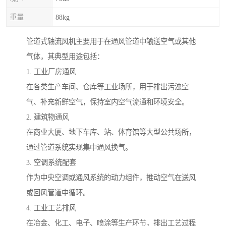
重量
88kg
管道式轴流风机主要用于在通风管道中输送空气或其他
气体，其典型用途包括：
1. 工业厂房通风
在各类生产车间、仓库等工业场所，用于排出污浊空
气、补充新鲜空气，保持室内空气流通和环境安全。
2. 建筑物通风
在商业大厦、地下车库、站、体育馆等大型公共场所，
通过管道系统实现集中通风换气。
3. 空调系统配套
作为中央空调或通风系统的动力组件，推动空气在送风
或回风管道中循环。
4. 工业工艺排风
在冶金、化工、电子、喷涂等生产环节，排出工艺过程