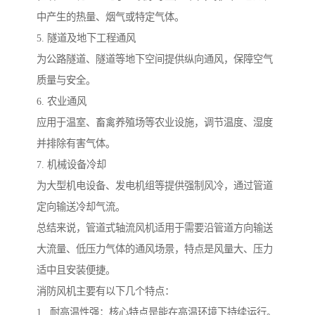
中产生的热量、烟气或特定气体。
5. 隧道及地下工程通风
为公路隧道、隧道等地下空间提供纵向通风，保障空气
质量与安全。
6. 农业通风
应用于温室、畜禽养殖场等农业设施，调节温度、湿度
并排除有害气体。
7. 机械设备冷却
为大型机电设备、发电机组等提供强制风冷，通过管道
定向输送冷却气流。
总结来说，管道式轴流风机适用于需要沿管道方向输送
大流量、低压力气体的通风场景，特点是风量大、压力
适中且安装便捷。
消防风机主要有以下几个特点：
1. 耐高温性强：核心特点是能在高温环境下持续运行。