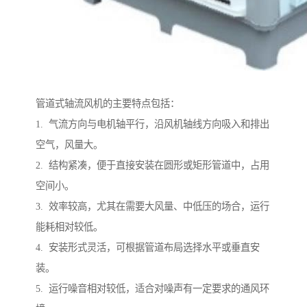
管道式轴流风机的主要特点包括：
1. 气流方向与电机轴平行，沿风机轴线方向吸入和排出
空气，风量大。
2. 结构紧凑，便于直接安装在圆形或矩形管道中，占用
空间小。
3. 效率较高，尤其在需要大风量、中低压的场合，运行
能耗相对较低。
4. 安装形式灵活，可根据管道布局选择水平或垂直安
装。
5. 运行噪音相对较低，适合对噪声有一定要求的通风环