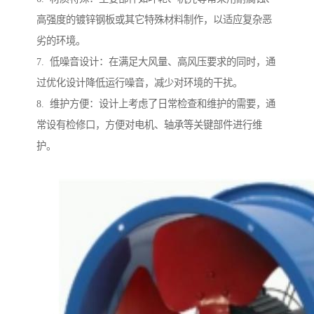
高强度的镀锌钢板或其它特殊材料制作，以适应复杂恶
劣的环境。
7. 低噪音设计：在满足大风量、高风压要求的同时，通
过优化设计降低运行噪音，减少对环境的干扰。
8. 维护方便：设计上考虑了日常检查和维护的需要，通
常设有检修口，方便对电机、轴承等关键部件进行维
护。