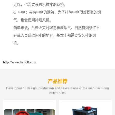
走廊，也需要设置机械排烟系统。
6. 中庭：带有中庭的建筑，为了排除中庭顶部积聚的烟
气，也会使用排烟风机。
简单来说，凡是火灾时容易积聚烟气、自然排烟条件不
好或人员疏散困难的地方，基本上都需要安装排烟风
机。
http://www.hsjl88.com
产品推荐
Development, design, production and sales in one of the manufacturing
enterprises