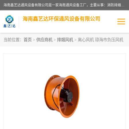
海南鑫艺达通风设备有限公司是一家海南通风设备工厂，主要从事：消防排烟工程、油烟净化工程、厨房排烟工程、酒店厨房设备、新风排风系统、镀锌铁皮管道加工、暖通工程、通风管道安装、消防火阀百叶风口等业务。公司拥有管道及配件一体化工厂生产线，良好的售后服务，良好的设计团队，良好的施工团队、良好管理人员，掌握畅通丰富的信息、市场渠道。
海南鑫艺达环保通风设备有限公司
当前位置：
首页
>
供应商机
>
排烟风机
> 离心风机 琼海市负压风机
海南暖通工程
海南消防排烟工程
海南厨房排烟工程
海南酒店厨房设备
海南油烟净化工程
管道配件
风机系列
镁质防火风管
通风设备
通风管道
消防阀门
消防风机