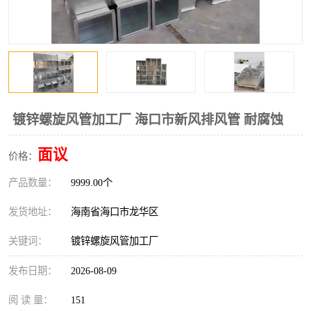
风口
镀锌矩形风管
镀锌螺旋风管
PP风管
不锈钢烟罩
防火阀
排烟风机
百叶风口
镀锌螺旋风管加工厂 海口市新风排风管 耐腐蚀
油烟净化器
静压箱
面议
价格：
产品数量：
9999.00个
发货地址：
海南省海口市龙华区
关键词：
镀锌螺旋风管加工厂
发布日期：
2026-08-09
阅 读 量：
151