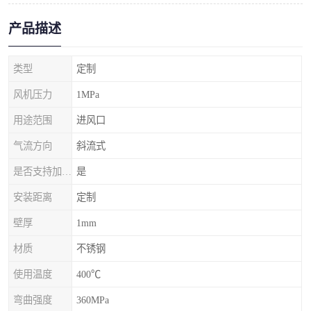
产品描述
类型
定制
风机压力
1MPa
用途范围
进风口
气流方向
斜流式
是否支持加工定制
是
安装距离
定制
壁厚
1mm
材质
不锈钢
使用温度
400℃
弯曲强度
360MPa