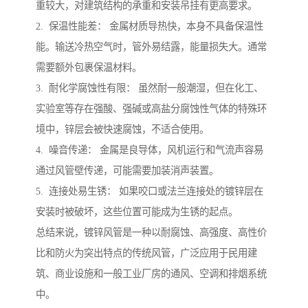
重较大，对建筑结构的承重和安装吊挂有更高要求。
2. 保温性能差： 金属材质导热快，本身不具备保温性
能。输送冷热空气时，管外易结露，能量损失大。通常
需要额外包裹保温材料。
3. 耐化学腐蚀性有限： 虽然耐一般潮湿，但在化工、
实验室等存在强酸、强碱或高盐分腐蚀性气体的特殊环
境中，锌层会被快速腐蚀，不适合使用。
4. 噪音传递： 金属是良导体，风机运行和气流声容易
通过风管壁传递，可能需要加装消声装置。
5. 连接处易生锈： 如果咬口或法兰连接处的镀锌层在
安装时被破坏，这些位置可能成为生锈的起点。
总结来说，镀锌风管是一种以耐腐蚀、高强度、高性价
比和防火为突出特点的传统风管，广泛应用于民用建
筑、商业设施和一般工业厂房的通风、空调和排烟系统
中。