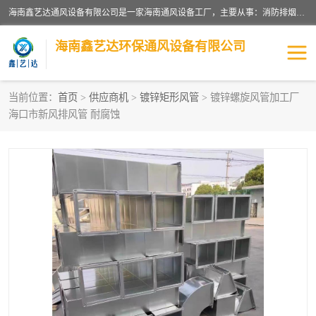
海南鑫艺达通风设备有限公司是一家海南通风设备工厂，主要从事：消防排烟工程、油烟净化工程、厨房排烟工程、酒店厨房设备、新风排风系统、镀锌铁皮管道加工、暖通工程、通风管道安装、消防火阀百叶风口等业务。公司拥有管道及配件一体化工厂生产线，良好的售后服务，良好的设计团队，良好的施工团队、良好管理人员，掌握畅通丰富的信息、市场渠道。
海南鑫艺达环保通风设备有限公司
当前位置：
首页
>
供应商机
>
镀锌矩形风管
> 镀锌螺旋风管加工厂
海口市新风排风管 耐腐蚀
海南暖通工程
海南消防排烟工程
海南厨房排烟工程
海南酒店厨房设备
海南油烟净化工程
管道配件
风机系列
镁质防火风管
通风设备
通风管道
消防阀门
消防风机