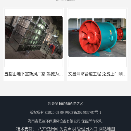
五指山地下室新风厂家 竭诚为您服务
文昌消防管道工程 免费上门测量设计
您是第
10692805
位访客
版权所有 ©2026-08-09
琼ICP备2024037797号-1
海南鑫艺达环保通风设备有限公司
保留所有权利.
技术支持：
八方资源网
免责声明
管理员入口
网站地图