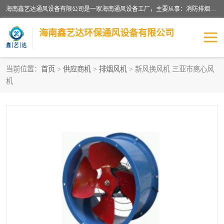
海南鑫艺达通风设备有限公司是一家海南通风设备工厂，主要从事：消防排烟工程、油烟净化工程、厨房排烟工程、酒店厨房设备、新风排风系统、镀锌铁皮管道加工、暖通工程、通风管道安装、消防火阀百叶风口等业务。公司拥有管道及配件一体化工厂生产线，良好的售后服务，良好的设计团队，良好的施工团队、良好管理人员，掌握畅通丰富的信息、市场渠道。
海南鑫艺达环保通风设备有限公司
当前位置：
首页
>
供应商机
>
排烟风机
> 新风换风机 三亚市离心风
机
海南暖通工程
海南消防排烟工程
海南厨房排烟工程
海南酒店厨房设备
海南油烟净化工程
管道配件
风机系列
镁质防火风管
通风设备
通风管道
消防阀门
消防风机