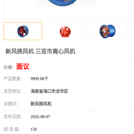
风口
镀锌矩形风管
镀锌螺旋风管
PP风管
不锈钢烟罩
防火阀
排烟风机
百叶风口
新风换风机 三亚市离心风机
油烟净化器
静压箱
面议
价格：
产品数量：
9999.00个
发货地址：
海南省海口市龙华区
关键词：
新风换风机
发布日期：
2026-08-07
阅 读 量：
150