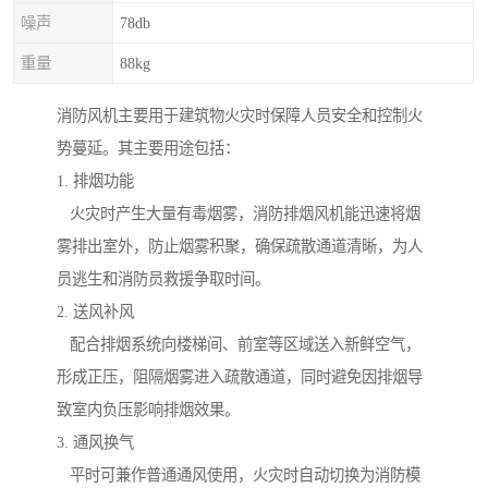
噪声
78db
重量
88kg
消防风机主要用于建筑物火灾时保障人员安全和控制火
势蔓延。其主要用途包括：
1. 排烟功能
火灾时产生大量有毒烟雾，消防排烟风机能迅速将烟
雾排出室外，防止烟雾积聚，确保疏散通道清晰，为人
员逃生和消防员救援争取时间。
2. 送风补风
配合排烟系统向楼梯间、前室等区域送入新鲜空气，
形成正压，阻隔烟雾进入疏散通道，同时避免因排烟导
致室内负压影响排烟效果。
3. 通风换气
平时可兼作普通通风使用，火灾时自动切换为消防模