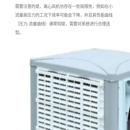
需要注意的是，离心风机也存在一些局限性，例如在小
流量高压力的工况下效率可能会下降，并且其性能曲线
（压力-流量曲线）通常较陡，需要对系统进行合理选
型。