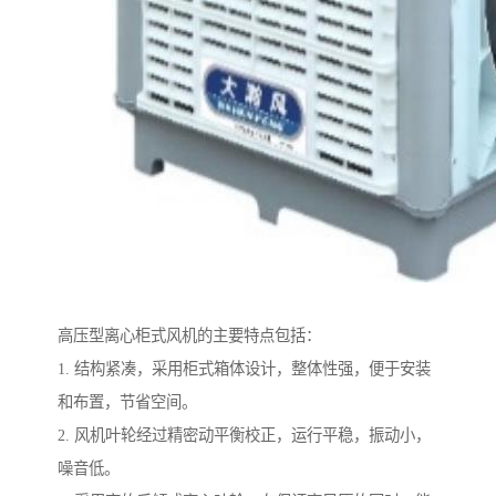
高压型离心柜式风机的主要特点包括：
1. 结构紧凑，采用柜式箱体设计，整体性强，便于安装
和布置，节省空间。
2. 风机叶轮经过精密动平衡校正，运行平稳，振动小，
噪音低。