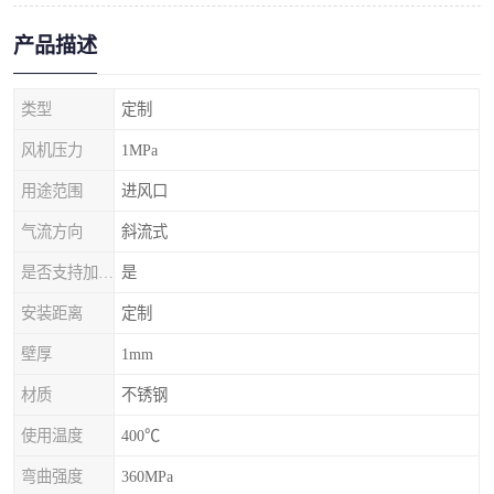
产品描述
类型
定制
风机压力
1MPa
用途范围
进风口
气流方向
斜流式
是否支持加工定制
是
安装距离
定制
壁厚
1mm
材质
不锈钢
使用温度
400℃
弯曲强度
360MPa