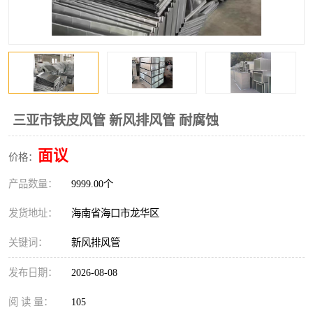
风口
镀锌矩形风管
镀锌螺旋风管
PP风管
不锈钢烟罩
防火阀
排烟风机
百叶风口
三亚市铁皮风管 新风排风管 耐腐蚀
油烟净化器
静压箱
面议
价格：
产品数量：
9999.00个
发货地址：
海南省海口市龙华区
关键词：
新风排风管
发布日期：
2026-08-08
阅 读 量：
105