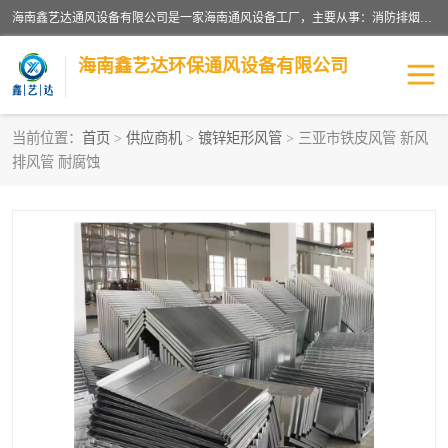
海南鑫艺达通风设备有限公司是一家海南通风设备工厂，主要从事：消防排烟工程、油烟净化工程、厨房排烟工程、酒店厨房设备、新风排风系统、镀锌铁皮管道加工、暖通工程、通风管道安装、消防火阀百叶风口等业务。公司拥有管道及配件一体化工厂生产线，良好的售后服务，良好的设计团队，良好的施工团队、良好管理人员，掌握畅通丰富的信息、市场渠道。
海南鑫艺达环保通风设备有限公司
当前位置：
首页
>
供应商机
>
镀锌矩形风管
> 三亚市铁皮风管 新风
排风管 耐腐蚀
海南暖通工程
海南消防排烟工程
海南厨房排烟工程
海南酒店厨房设备
海南油烟净化工程
管道配件
风机系列
镁质防火风管
通风设备
通风管道
消防阀门
消防风机