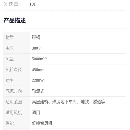
阅 读 量：
101
产品描述
材质
碳钢
电压
380V
风量
5000m³/h
风轮直径
450mm
功率
2200W
气流方向
轴流式
适用范围
高层建筑、烘房地下车库、地铁、隧道等
适用风机
通用
性能
低噪音风机