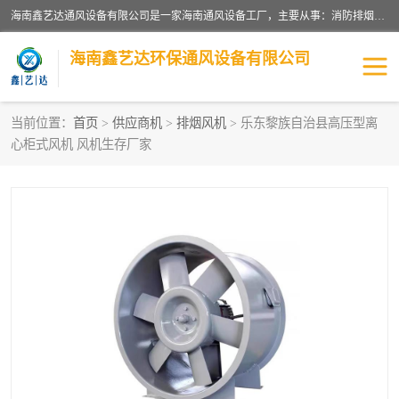
海南鑫艺达通风设备有限公司是一家海南通风设备工厂，主要从事：消防排烟工程、油烟净化工程、厨房排烟工程、酒店厨房设备、新风排风系统、镀锌铁皮管道加工、暖通工程、通风管道安装、消防火阀百叶风口等业务。公司拥有管道及配件一体化工厂生产线，良好的售后服务，良好的设计团队，良好的施工团队、良好管理人员，掌握畅通丰富的信息、市场渠道。
海南鑫艺达环保通风设备有限公司
当前位置：
首页
>
供应商机
>
排烟风机
> 乐东黎族自治县高压型离
心柜式风机 风机生存厂家
海南暖通工程
海南消防排烟工程
海南厨房排烟工程
海南酒店厨房设备
海南油烟净化工程
管道配件
风机系列
镁质防火风管
通风设备
通风管道
消防阀门
消防风机