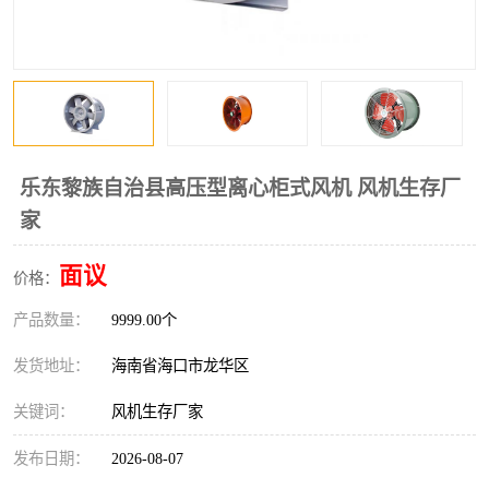
风口
镀锌矩形风管
镀锌螺旋风管
PP风管
不锈钢烟罩
防火阀
排烟风机
百叶风口
乐东黎族自治县高压型离心柜式风机 风机生存厂
家
油烟净化器
静压箱
面议
价格：
产品数量：
9999.00个
发货地址：
海南省海口市龙华区
关键词：
风机生存厂家
发布日期：
2026-08-07