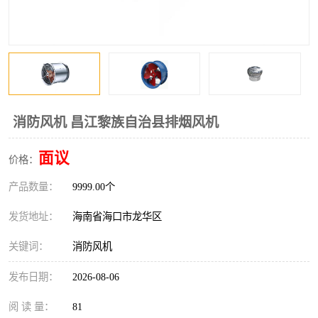
风口
镀锌矩形风管
镀锌螺旋风管
PP风管
不锈钢烟罩
防火阀
排烟风机
百叶风口
消防风机 昌江黎族自治县排烟风机
油烟净化器
静压箱
面议
价格：
产品数量：
9999.00个
发货地址：
海南省海口市龙华区
关键词：
消防风机
发布日期：
2026-08-06
阅 读 量：
81