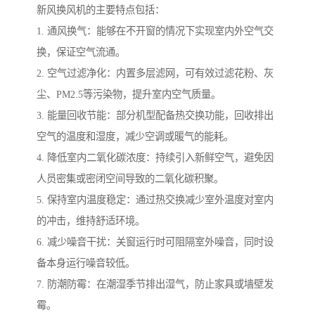
新风换风机的主要特点包括：
1. 通风换气：能够在不开窗的情况下实现室内外空气交
换，保证空气流通。
2. 空气过滤净化：内置多层滤网，可有效过滤花粉、灰
尘、PM2.5等污染物，提升室内空气质量。
3. 能量回收节能：部分机型配备热交换功能，回收排出
空气的温度和湿度，减少空调或暖气的能耗。
4. 降低室内二氧化碳浓度：持续引入新鲜空气，避免因
人员密集或密闭空间导致的二氧化碳积聚。
5. 保持室内温度稳定：通过热交换减少室外温度对室内
的冲击，维持舒适环境。
6. 减少噪音干扰：关窗运行时可阻隔室外噪音，同时设
备本身运行噪音较低。
7. 防潮防霉：在潮湿季节排出湿气，防止家具或墙壁发
霉。