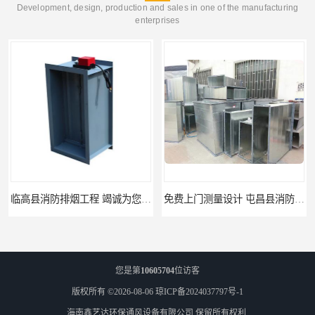
Development, design, production and sales in one of the manufacturing
enterprises
临高县消防排烟工程 竭诚为您服务
免费上门测量设计 屯昌县消防排烟辅材
您是第
10605704
位访客
版权所有 ©2026-08-06
琼ICP备2024037797号-1
海南鑫艺达环保通风设备有限公司
保留所有权利.