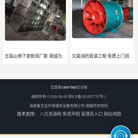
五指山地下室新风厂家 竭诚为您服务
文昌消防管道工程 免费上门测量设计
您是第
10697068
位访客
版权所有 ©2026-08-09
琼ICP备2024037797号-1
海南鑫艺达环保通风设备有限公司
保留所有权利.
技术支持：
八方资源网
免责声明
管理员入口
网站地图
临高县消防排烟工程 竭诚为您服务
免费上门测量设计 屯昌县消防排烟辅材