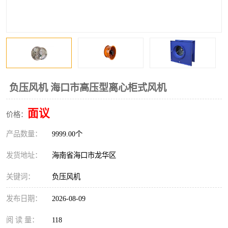
风口
镀锌矩形风管
镀锌螺旋风管
PP风管
不锈钢烟罩
防火阀
排烟风机
百叶风口
负压风机 海口市高压型离心柜式风机
油烟净化器
静压箱
面议
价格：
产品数量：
9999.00个
发货地址：
海南省海口市龙华区
关键词：
负压风机
发布日期：
2026-08-09
阅 读 量：
118