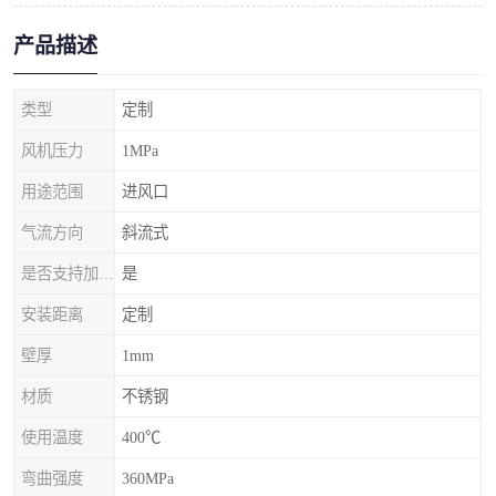
产品描述
类型
定制
风机压力
1MPa
用途范围
进风口
气流方向
斜流式
是否支持加工定制
是
安装距离
定制
壁厚
1mm
材质
不锈钢
使用温度
400℃
弯曲强度
360MPa