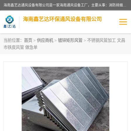
海南鑫艺达通风设备有限公司是一家海南通风设备工厂，主要从事：消防排烟工程、油烟净化工程、厨房排烟工程、酒店厨房设备、新风排风系统、镀锌铁皮管道加工、暖通工程、通风管道安装、消防火阀百叶风口等业务。公司拥有管道及配件一体化工厂生产线，良好的售后服务，良好的设计团队，良好的施工团队、良好管理人员，掌握畅通丰富的信息、市场渠道。
海南鑫艺达环保通风设备有限公司
当前位置：
首页
>
供应商机
>
镀锌矩形风管
> 不锈钢风管加工 文昌
市铁皮风管 做急单
海南暖通工程
海南消防排烟工程
海南厨房排烟工程
海南酒店厨房设备
海南油烟净化工程
管道配件
风机系列
镁质防火风管
通风设备
通风管道
消防阀门
消防风机