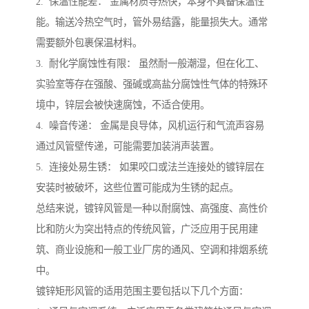
2. 保温性能差： 金属材质导热快，本身不具备保温性
能。输送冷热空气时，管外易结露，能量损失大。通常
需要额外包裹保温材料。
3. 耐化学腐蚀性有限： 虽然耐一般潮湿，但在化工、
实验室等存在强酸、强碱或高盐分腐蚀性气体的特殊环
境中，锌层会被快速腐蚀，不适合使用。
4. 噪音传递： 金属是良导体，风机运行和气流声容易
通过风管壁传递，可能需要加装消声装置。
5. 连接处易生锈： 如果咬口或法兰连接处的镀锌层在
安装时被破坏，这些位置可能成为生锈的起点。
总结来说，镀锌风管是一种以耐腐蚀、高强度、高性价
比和防火为突出特点的传统风管，广泛应用于民用建
筑、商业设施和一般工业厂房的通风、空调和排烟系统
中。
镀锌矩形风管的适用范围主要包括以下几个方面：