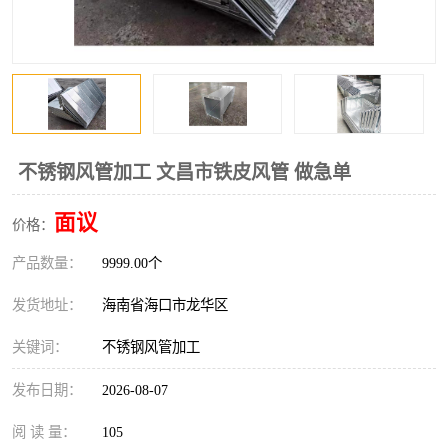
风口
镀锌矩形风管
镀锌螺旋风管
PP风管
不锈钢烟罩
防火阀
排烟风机
百叶风口
不锈钢风管加工 文昌市铁皮风管 做急单
油烟净化器
静压箱
面议
价格：
产品数量：
9999.00个
发货地址：
海南省海口市龙华区
关键词：
不锈钢风管加工
发布日期：
2026-08-07
阅 读 量：
105