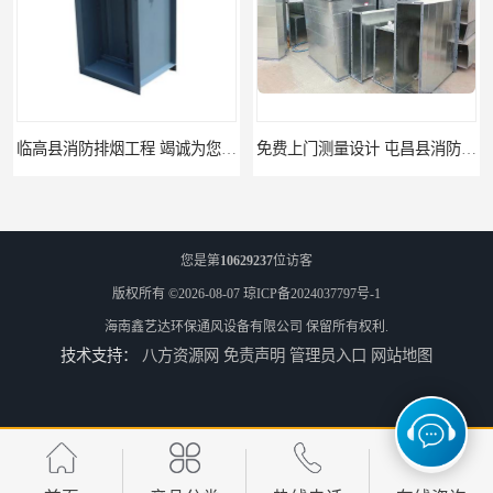
临高县消防排烟工程 竭诚为您服务
免费上门测量设计 屯昌县消防排烟辅材
您是第
10629237
位访客
版权所有 ©2026-08-07
琼ICP备2024037797号-1
海南鑫艺达环保通风设备有限公司
保留所有权利.
技术支持：
八方资源网
免责声明
管理员入口
网站地图
免费设计 屯昌县地下室新风工厂
竭诚为您服务 琼海地下室新风工程