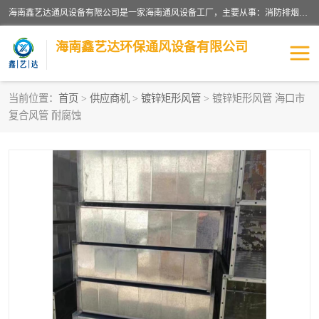
海南鑫艺达通风设备有限公司是一家海南通风设备工厂，主要从事：消防排烟工程、油烟净化工程、厨房排烟工程、酒店厨房设备、新风排风系统、镀锌铁皮管道加工、暖通工程、通风管道安装、消防火阀百叶风口等业务。公司拥有管道及配件一体化工厂生产线，良好的售后服务，良好的设计团队，良好的施工团队、良好管理人员，掌握畅通丰富的信息、市场渠道。
海南鑫艺达环保通风设备有限公司
当前位置：
首页
>
供应商机
>
镀锌矩形风管
> 镀锌矩形风管 海口市
复合风管 耐腐蚀
海南暖通工程
海南消防排烟工程
海南厨房排烟工程
海南酒店厨房设备
海南油烟净化工程
管道配件
风机系列
镁质防火风管
通风设备
通风管道
消防阀门
消防风机