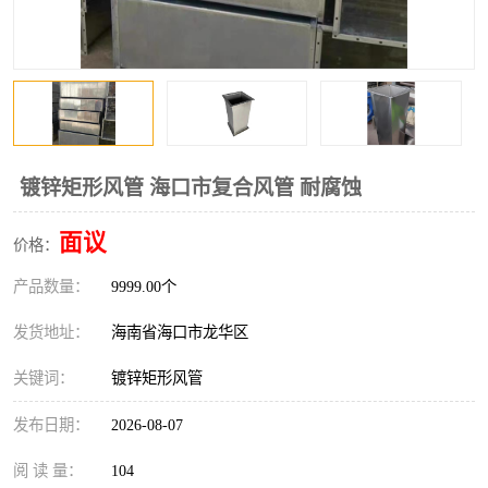
风口
镀锌矩形风管
镀锌螺旋风管
PP风管
不锈钢烟罩
防火阀
排烟风机
百叶风口
镀锌矩形风管 海口市复合风管 耐腐蚀
油烟净化器
静压箱
面议
价格：
产品数量：
9999.00个
发货地址：
海南省海口市龙华区
关键词：
镀锌矩形风管
发布日期：
2026-08-07
阅 读 量：
104