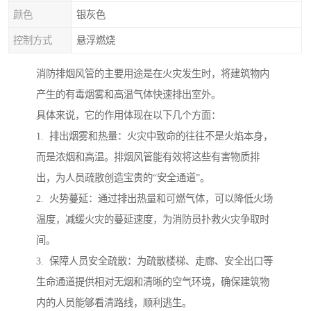
颜色
银灰色
控制方式
悬浮燃烧
消防排烟风管的主要用途是在火灾发生时，将建筑物内
产生的有毒烟雾和高温气体快速排出室外。
具体来说，它的作用体现在以下几个方面：
1. 排出烟雾和热量：火灾中致命的往往不是火焰本身，
而是浓烟和高温。排烟风管能有效将这些有害物质排
出，为人员疏散创造宝贵的“安全通道”。
2. 火势蔓延：通过排出热量和可燃气体，可以降低火场
温度，减缓火灾的蔓延速度，为消防员扑救火灾争取时
间。
3. 保障人员安全疏散：为疏散楼梯、走廊、安全出口等
生命通道提供相对无烟和清晰的空气环境，确保建筑物
内的人员能够看清路线，顺利逃生。