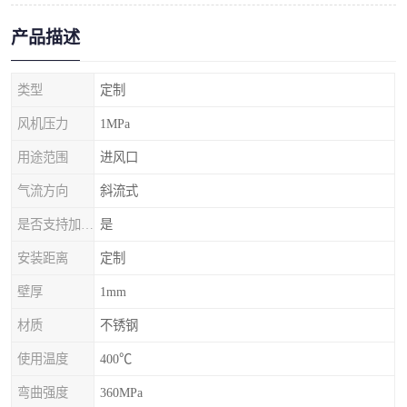
产品描述
类型
定制
风机压力
1MPa
用途范围
进风口
气流方向
斜流式
是否支持加工定制
是
安装距离
定制
壁厚
1mm
材质
不锈钢
使用温度
400℃
弯曲强度
360MPa