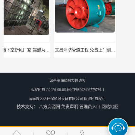
文昌消防管道工程 免费上门测量设计
临高县消防排烟工程 竭诚为您服务
您是第
10602972
位访客
版权所有 ©2026-08-06
琼ICP备2024037797号-1
海南鑫艺达环保通风设备有限公司
保留所有权利.
技术支持：
八方资源网
免责声明
管理员入口
网站地图
免费上门测量设计 屯昌县消防排烟辅材
免费设计 屯昌县地下室新风工厂