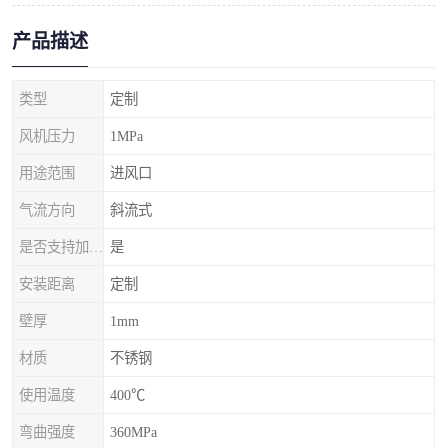
产品描述
类型
定制
风机压力
1MPa
用途范围
进风口
气流方向
斜流式
是否支持加工定制
是
安装距离
定制
壁厚
1mm
材质
不锈钢
使用温度
400℃
弯曲强度
360MPa