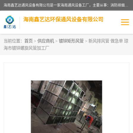
海南鑫艺达通风设备有限公司是一家海南通风设备工厂，主要从事：消防排烟工程、油烟净化工程、厨房排烟工程、酒店厨房设备、新风排风系统、镀锌铁皮管道加工、暖通工程、通风管道安装、消防火阀百叶风口等业务。公司拥有管道及配件一体化工厂生产线，良好的售后服务，良好的设计团队，良好的施工团队、良好管理人员，掌握畅通丰富的信息、市场渠道。
海南鑫艺达环保通风设备有限公司
当前位置：
首页
>
供应商机
>
镀锌矩形风管
> 新风排风管 做急单 琼
海市镀锌螺旋风管加工厂
海南暖通工程
海南消防排烟工程
海南厨房排烟工程
海南酒店厨房设备
海南油烟净化工程
管道配件
风机系列
镁质防火风管
通风设备
通风管道
消防阀门
消防风机