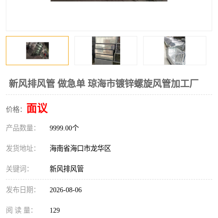
风口
镀锌矩形风管
镀锌螺旋风管
PP风管
不锈钢烟罩
防火阀
排烟风机
百叶风口
新风排风管 做急单 琼海市镀锌螺旋风管加工厂
油烟净化器
静压箱
面议
价格：
产品数量：
9999.00个
发货地址：
海南省海口市龙华区
关键词：
新风排风管
发布日期：
2026-08-06
阅 读 量：
129