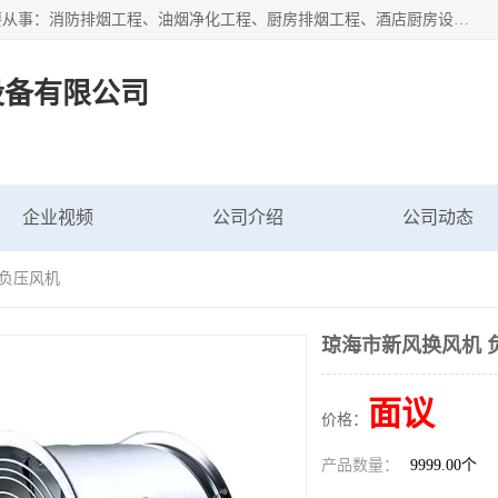
海南鑫艺达通风设备有限公司是一家海南通风设备工厂，主要从事：消防排烟工程、油烟净化工程、厨房排烟工程、酒店厨房设备、新风排风系统、镀锌铁皮管道加工、暖通工程、通风管道安装、消防火阀百叶风口等业务。公司拥有管道及配件一体化工厂生产线，良好的售后服务，良好的设计团队，良好的施工团队、良好管理人员，掌握畅通丰富的信息、市场渠道。
设备有限公司
企业视频
公司介绍
公司动态
 负压风机
琼海市新风换风机 
面议
价格：
产品数量：
9999.00个