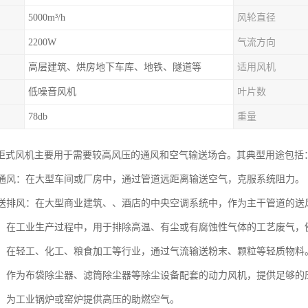
5000m³/h
风轮直径
2200W
气流方向
高层建筑、烘房地下车库、地铁、隧道等
适用风机
低噪音风机
叶片数
78db
重量
柜式风机主要用于需要较高风压的通风和空气输送场合。其典型用途包括
厂房通风：在大型车间或厂房中，通过管道远距离输送空气，克服系统阻力。
系统送排风：在大型商业建筑、、酒店的中央空调系统中，作为主干管道的送
排风：在工业生产过程中，用于排除高温、有尘或有腐蚀性气体的工艺废气
输送：在轻工、化工、粮食加工等行业，通过气流输送粉末、颗粒等轻质物料
系统：作为布袋除尘器、滤筒除尘器等除尘设备配套的动力风机，提供足够
助燃：为工业锅炉或窑炉提供高压的助燃空气。