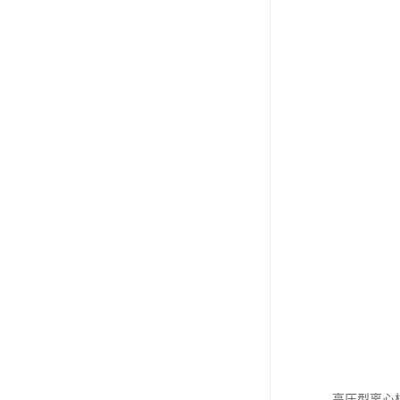
高压型离心