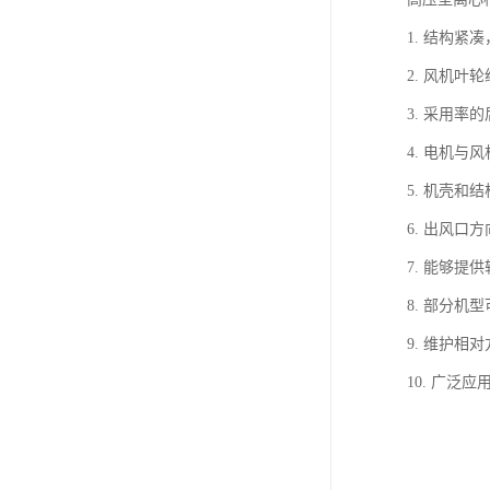
1. 结构
2. 风机
3. 采用
4. 电机
5. 机壳
6. 出风
7. 能够
8. 部分
9. 维护
10. 广