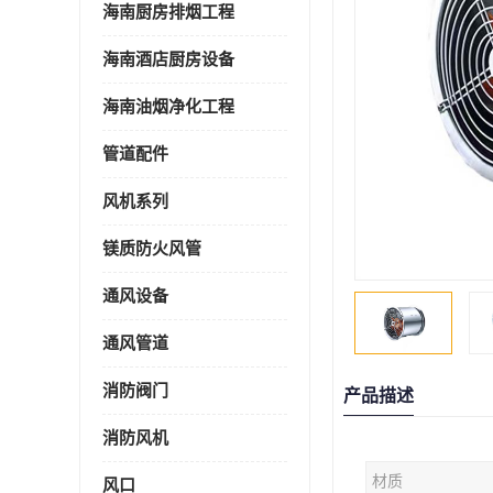
海南厨房排烟工程
海南酒店厨房设备
海南油烟净化工程
管道配件
风机系列
镁质防火风管
通风设备
通风管道
消防阀门
产品描述
消防风机
材质
风口