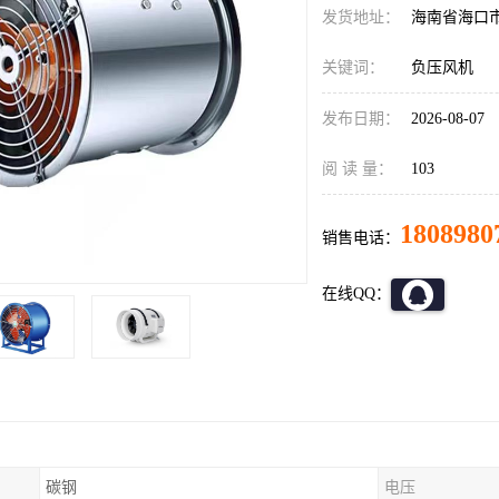
发货地址：
海南省海口
关键词：
负压风机
发布日期：
2026-08-07
阅 读 量：
103
1808980
销售电话：
在线QQ：
碳钢
电压