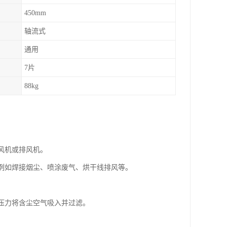
450mm
轴流式
通用
7片
88kg
：
风机或排风机。
，例如焊接烟尘、喷涂废气、烘干线排风等。
。
的压力将含尘空气吸入并过滤。