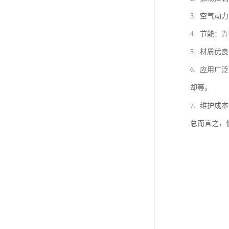
3. 空气
4. 节能
5. 材质
6. 应用
却等。
7. 维护
总而言之，