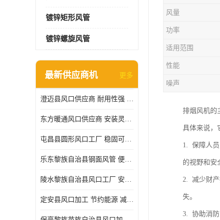
风量
镀锌矩形风管
功率
镀锌螺旋风管
适用范围
性能
最新供应商机
更多
噪声
澄迈县风口供应商 耐用性强 能够减少能源消耗
排烟风机的
东方暖通风口供应商 安装灵活 调节功能强
具体来说，
屯昌县圆形风口工厂 稳固可靠 方便清洁和维修
1. 保障
乐东黎族自治县钢面风管 便于搬运和安装 能够抵抗高温和火灾
的视野和安
陵水黎族自治县风口工厂 安装简便 安装也相对容易
2. 减少
失。
定安县风口加工 节约能源 减少能量损失
3. 协助
保亭黎族苗族自治县风口加工 减少能耗 以适应不同的需求