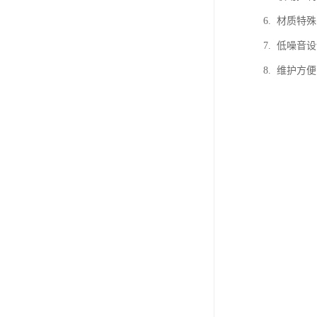
6. 材质
7. 低噪
8. 维护