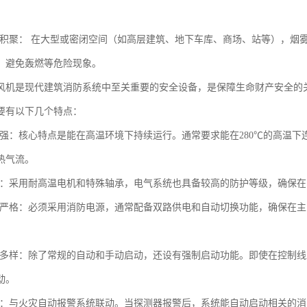
烟气积聚： 在大型或密闭空间（如高层建筑、地下车库、商场、站等），
，避免轰燃等危险现象。
风机是现代建筑消防系统中至关重要的安全设备，是保障生命财产安全的
要有以下几个特点：
温性强：核心特点是能在高温环境下持续运行。通常要求能在280℃的高温下
热气流。
性高：采用耐高温电机和特殊轴承，电气系统也具备较高的防护等级，确保
要求严格：必须采用消防电源，通常配备双路供电和自动切换功能，确保在
方式多样：除了常规的自动和手动启动，还设有强制启动功能。即使在控制
动。
控制：与火灾自动报警系统联动。当探测器报警后，系统能自动启动相关的