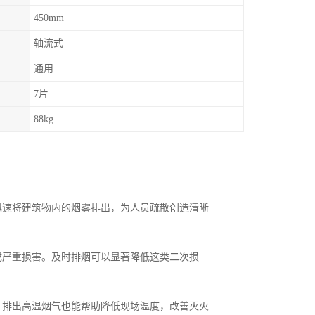
450mm
轴流式
通用
7片
88kg
能迅速将建筑物内的烟雾排出，为人员疏散创造清晰
造成严重损害。及时排烟可以显著降低这类二次损
时，排出高温烟气也能帮助降低现场温度，改善灭火