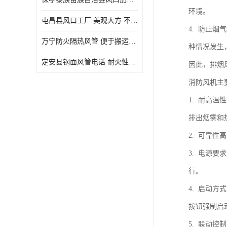
环境。
屯昌县风口工厂 美观大方 不仅具有实用功能
4. 防止
万宁防火隔热风管 便于搬运和安装 良好的导热性能
种情况发生
定安县钢面风管电话 耐火性能好 能够抵抗高温和火灾
因此，排烟
消防风机主
1. 耐高
排出烟雾和
2. 可靠
3. 电源
行。
4. 启动
按钮强制启
5. 联动