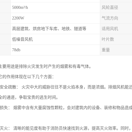
5000m³/h
风轮直径
2200W
气流方向
高层建筑、烘房地下车库、地铁、隧道等
适用风机
低噪音风机
叶片数
78db
重量
主要用途是排除火灾发生时产生的烟雾和有毒气体。
它的作用体现在以下几个方面：
人员安全疏散： 火灾中大的威胁往往不是火焰本身，而是浓烟。排烟风机
全的通道，争取宝贵的逃生时间。
财产损失： 烟雾中含有大量腐蚀性颗粒，会对建筑内的设备、装修和物品
消防灭火： 清晰的能见度有助于消防员快速找到火源，提高灭火效率。同