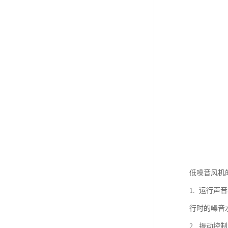
低噪音风机
1. 运行
行时的噪音
2. 振动