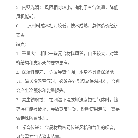
5. 内壁光滑： 风阻相对较小，有利于空气流通，降低
风机能耗。
6. ： 原材料成本相对较低，技术成熟，总体造价经济
实惠。
缺点：
1. 重量大： 相比一些复合材料风管，自重较大，对建
筑结构和支吊架的要求更高。
2. 保温性能差： 金属导热性强，本身不具备保温能
力。输送冷热空气时，必须在外部包裹保温材料，否则
会产生冷凝水和能量损失。
3. 易生锈腐蚀： 在潮湿环境或输送腐蚀性气体时，镀
锌层可能被破坏，导致铁皮生锈，影响使用寿命。需要
做特殊防腐处理。
4. 噪音传递： 金属材质容易传递风机和气生的噪音，
可能需要加装消声装置。