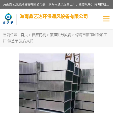
海南鑫艺达通风设备有限公司是一家海南通风设备工厂，主要从事：消防排烟工程、油烟净化工程、厨房排烟工程、酒店厨房设备、新风排风系统、镀锌铁皮管道加工、暖通工程、通风管道安装、消防火阀百叶风口等业务。公司拥有管道及配件一体化工厂生产线，良好的售后服务，良好的设计团队，良好的施工团队、良好管理人员，掌握畅通丰富的信息、市场渠道。
海南鑫艺达环保通风设备有限公司
当前位置：
首页
>
供应商机
>
镀锌矩形风管
> 琼海市镀锌风管加工
厂 做急单 复合风管
海南暖通工程
海南消防排烟工程
海南厨房排烟工程
海南酒店厨房设备
海南油烟净化工程
管道配件
风机系列
镁质防火风管
通风设备
通风管道
消防阀门
消防风机