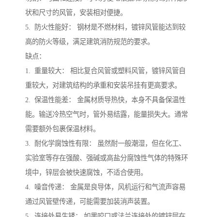
状和尺寸的风管，安装相对便捷。
5. 防火性能好： 钢材是不燃材料，镀锌风管能达到较
高的防火等级，满足建筑消防规范的要求。
缺点：
1. 重量较大： 相比复合风管或塑料风管，镀锌风管自
重较大，对建筑结构的承重和安装吊挂有更高要求。
2. 保温性能差： 金属材质导热快，本身不具备保温性
能。输送冷热空气时，管外易结露，能量损失大。通常
需要额外包裹保温材料。
3. 耐化学腐蚀性有限： 虽然耐一般潮湿，但在化工、
实验室等存在强酸、强碱或高盐分腐蚀性气体的特殊环
境中，锌层会被快速腐蚀，不适合使用。
4. 噪音传递： 金属是良导体，风机运行和气流声容易
通过风管壁传递，可能需要加装消声装置。
5. 连接处易生锈： 如果咬口或法兰连接处的镀锌层在