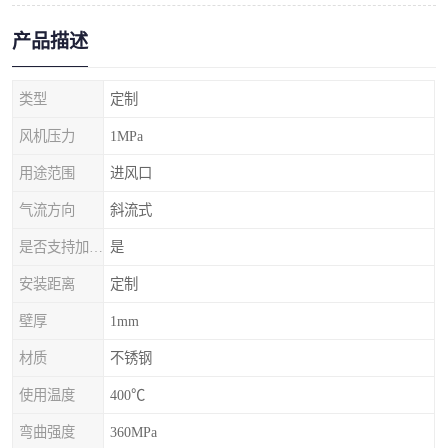
产品描述
类型
定制
风机压力
1MPa
用途范围
进风口
气流方向
斜流式
是否支持加工定制
是
安装距离
定制
壁厚
1mm
材质
不锈钢
使用温度
400℃
弯曲强度
360MPa