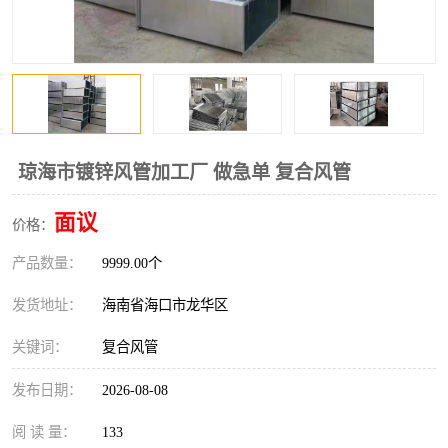
风口
镀锌矩形风管
镀锌螺旋风管
PP风管
不锈钢烟罩
防火阀
排烟风机
百叶风口
琼海市镀锌风管加工厂 做急单 复合风管
油烟净化器
静压箱
面议
价格：
产品数量：
9999.00个
发货地址：
海南省海口市龙华区
关键词：
复合风管
发布日期：
2026-08-08
阅 读 量：
133