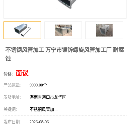
风口
镀锌矩形风管
镀锌螺旋风管
PP风管
不锈钢烟罩
防火阀
排烟风机
百叶风口
不锈钢风管加工 万宁市镀锌螺旋风管加工厂 耐腐
蚀
油烟净化器
静压箱
面议
价格：
产品数量：
9999.00个
发货地址：
海南省海口市龙华区
关键词：
不锈钢风管加工
发布日期：
2026-08-06