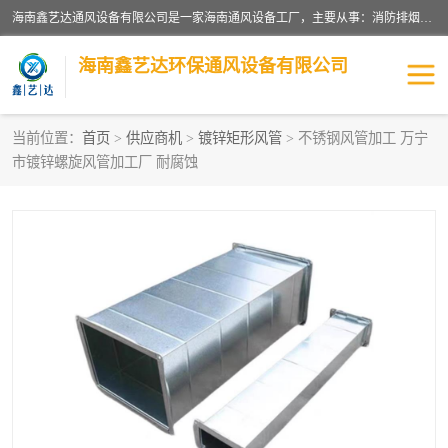
海南鑫艺达通风设备有限公司是一家海南通风设备工厂，主要从事：消防排烟工程、油烟净化工程、厨房排烟工程、酒店厨房设备、新风排风系统、镀锌铁皮管道加工、暖通工程、通风管道安装、消防火阀百叶风口等业务。公司拥有管道及配件一体化工厂生产线，良好的售后服务，良好的设计团队，良好的施工团队、良好管理人员，掌握畅通丰富的信息、市场渠道。
海南鑫艺达环保通风设备有限公司
当前位置：
首页
>
供应商机
>
镀锌矩形风管
> 不锈钢风管加工 万宁
市镀锌螺旋风管加工厂 耐腐蚀
海南暖通工程
海南消防排烟工程
海南厨房排烟工程
海南酒店厨房设备
海南油烟净化工程
管道配件
风机系列
镁质防火风管
通风设备
通风管道
消防阀门
消防风机