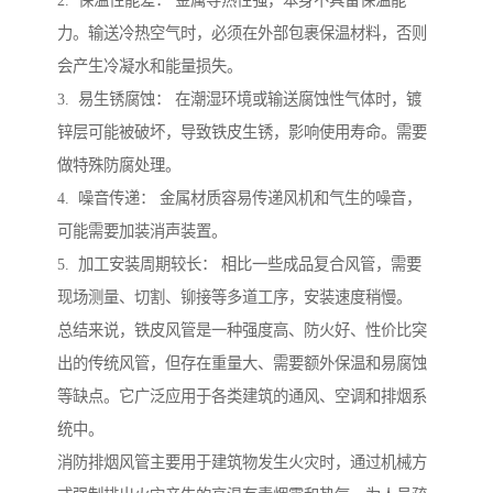
2. 保温性能差： 金属导热性强，本身不具备保温能
力。输送冷热空气时，必须在外部包裹保温材料，否则
会产生冷凝水和能量损失。
3. 易生锈腐蚀： 在潮湿环境或输送腐蚀性气体时，镀
锌层可能被破坏，导致铁皮生锈，影响使用寿命。需要
做特殊防腐处理。
4. 噪音传递： 金属材质容易传递风机和气生的噪音，
可能需要加装消声装置。
5. 加工安装周期较长： 相比一些成品复合风管，需要
现场测量、切割、铆接等多道工序，安装速度稍慢。
总结来说，铁皮风管是一种强度高、防火好、性价比突
出的传统风管，但存在重量大、需要额外保温和易腐蚀
等缺点。它广泛应用于各类建筑的通风、空调和排烟系
统中。
消防排烟风管主要用于建筑物发生火灾时，通过机械方