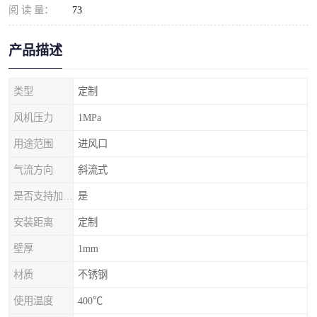
阅 读 量：
73
产品描述
类型
定制
风机压力
1MPa
用途范围
进风口
气流方向
斜流式
是否支持加工定制
是
安装距离
定制
壁厚
1mm
材质
不锈钢
使用温度
400℃