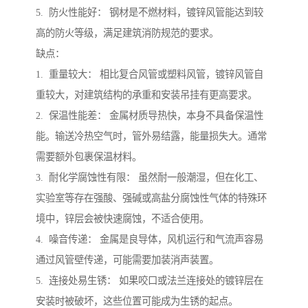
5. 防火性能好： 钢材是不燃材料，镀锌风管能达到较
高的防火等级，满足建筑消防规范的要求。
缺点：
1. 重量较大： 相比复合风管或塑料风管，镀锌风管自
重较大，对建筑结构的承重和安装吊挂有更高要求。
2. 保温性能差： 金属材质导热快，本身不具备保温性
能。输送冷热空气时，管外易结露，能量损失大。通常
需要额外包裹保温材料。
3. 耐化学腐蚀性有限： 虽然耐一般潮湿，但在化工、
实验室等存在强酸、强碱或高盐分腐蚀性气体的特殊环
境中，锌层会被快速腐蚀，不适合使用。
4. 噪音传递： 金属是良导体，风机运行和气流声容易
通过风管壁传递，可能需要加装消声装置。
5. 连接处易生锈： 如果咬口或法兰连接处的镀锌层在
安装时被破坏，这些位置可能成为生锈的起点。