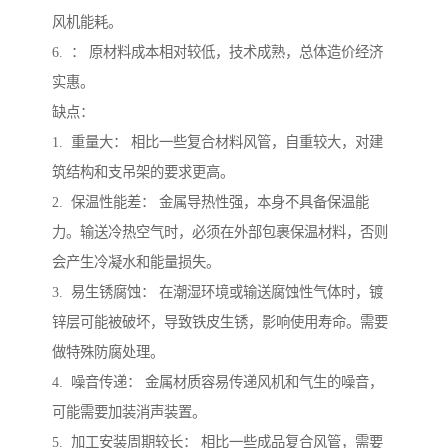
风机能耗。
6. ： 原材料成本相对较低，技术成熟，总体造价经济
实惠。
缺点：
1. 重量大： 相比一些复合材料风管，自重较大，对建
筑结构和支吊架的要求更高。
2. 保温性能差： 金属导热性强，本身不具备保温能
力。输送冷热空气时，必须在外部包裹保温材料，否则
会产生冷凝水和能量损失。
3. 易生锈腐蚀： 在潮湿环境或输送腐蚀性气体时，镀
锌层可能被破坏，导致铁皮生锈，影响使用寿命。需要
做特殊防腐处理。
4. 噪音传递： 金属材质容易传递风机和气生的噪音，
可能需要加装消声装置。
5. 加工安装周期较长： 相比一些成品复合风管，需要