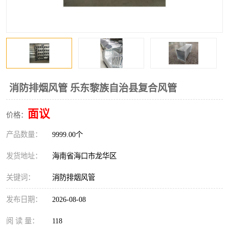
风口
镀锌矩形风管
镀锌螺旋风管
PP风管
不锈钢烟罩
防火阀
排烟风机
百叶风口
消防排烟风管 乐东黎族自治县复合风管
油烟净化器
静压箱
面议
价格：
产品数量：
9999.00个
发货地址：
海南省海口市龙华区
关键词：
消防排烟风管
发布日期：
2026-08-08
阅 读 量：
118