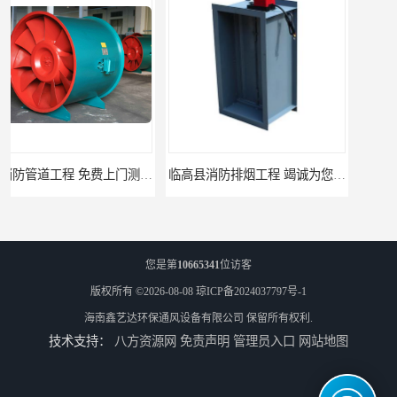
临高县消防排烟工程 竭诚为您服务
免费上门测量设计 屯昌县消防排烟辅材
您是第
10665341
位访客
版权所有 ©2026-08-08
琼ICP备2024037797号-1
海南鑫艺达环保通风设备有限公司
保留所有权利.
技术支持：
八方资源网
免责声明
管理员入口
网站地图