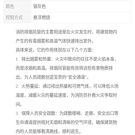
颜色
银灰色
控制方式
悬浮燃烧
消防排烟风管的主要用途是在火灾发生时，将建筑物内
产生的有毒烟雾和高温气体快速排出室外。
具体来说，它的作用体现在以下几个方面：
1. 排出烟雾和热量：火灾中致命的往往不是火焰本身，
而是浓烟和高温。排烟风管能有效将这些有害物质排
出，为人员疏散创造宝贵的“安全通道”。
2. 火势蔓延：通过排出热量和可燃气体，可以降低火场
温度，减缓火灾的蔓延速度，为消防员扑救火灾争取时
间。
3. 保障人员安全疏散：为疏散楼梯、走廊、安全出口等
生命通道提供相对无烟和清晰的空气环境，确保建筑物
内的人员能够看清路线，顺利逃生。