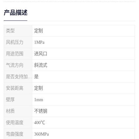
产品描述
类型
定制
风机压力
1MPa
用途范围
进风口
气流方向
斜流式
是否支持加工定制
是
安装距离
定制
壁厚
1mm
材质
不锈钢
使用温度
400℃
弯曲强度
360MPa