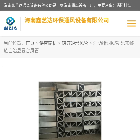
海南鑫艺达通风设备有限公司是一家海南通风设备工厂，主要从事：消防排烟工程、油烟净化工程、厨房排烟工程、酒店厨房设备、新风排风系统、镀锌铁皮管道加工、暖通工程、通风管道安装、消防火阀百叶风口等业务。公司拥有管道及配件一体化工厂生产线，良好的售后服务，良好的设计团队，良好的施工团队、良好管理人员，掌握畅通丰富的信息、市场渠道。
海南鑫艺达环保通风设备有限公司
当前位置：
首页
>
供应商机
>
镀锌矩形风管
> 消防排烟风管 乐东黎
族自治县复合风管
海南暖通工程
海南消防排烟工程
海南厨房排烟工程
海南酒店厨房设备
海南油烟净化工程
管道配件
风机系列
镁质防火风管
通风设备
通风管道
消防阀门
消防风机