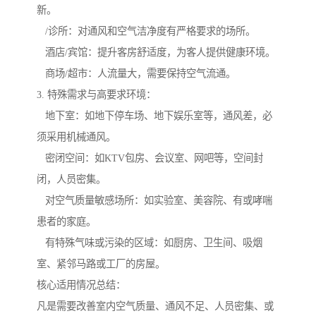
新。
/诊所：对通风和空气洁净度有严格要求的场所。
酒店/宾馆：提升客房舒适度，为客人提供健康环境。
商场/超市：人流量大，需要保持空气流通。
3. 特殊需求与高要求环境：
地下室：如地下停车场、地下娱乐室等，通风差，必
须采用机械通风。
密闭空间：如KTV包房、会议室、网吧等，空间封
闭，人员密集。
对空气质量敏感场所：如实验室、美容院、有或哮喘
患者的家庭。
有特殊气味或污染的区域：如厨房、卫生间、吸烟
室、紧邻马路或工厂的房屋。
核心适用情况总结：
凡是需要改善室内空气质量、通风不足、人员密集、或