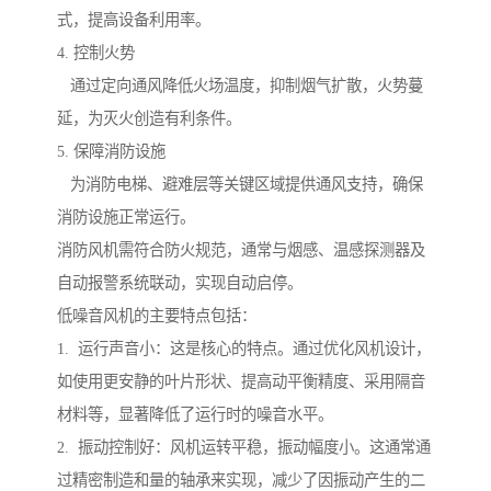
式，提高设备利用率。
4. 控制火势
通过定向通风降低火场温度，抑制烟气扩散，火势蔓
延，为灭火创造有利条件。
5. 保障消防设施
为消防电梯、避难层等关键区域提供通风支持，确保
消防设施正常运行。
消防风机需符合防火规范，通常与烟感、温感探测器及
自动报警系统联动，实现自动启停。
低噪音风机的主要特点包括：
1. 运行声音小：这是核心的特点。通过优化风机设计，
如使用更安静的叶片形状、提高动平衡精度、采用隔音
材料等，显著降低了运行时的噪音水平。
2. 振动控制好：风机运转平稳，振动幅度小。这通常通
过精密制造和量的轴承来实现，减少了因振动产生的二