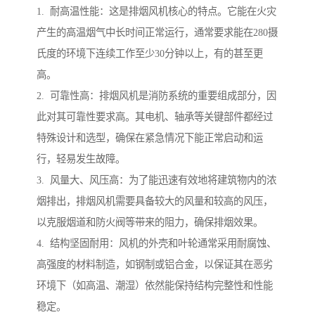
1. 耐高温性能：这是排烟风机核心的特点。它能在火灾
产生的高温烟气中长时间正常运行，通常要求能在280摄
氏度的环境下连续工作至少30分钟以上，有的甚至更
高。
2. 可靠性高：排烟风机是消防系统的重要组成部分，因
此对其可靠性要求高。其电机、轴承等关键部件都经过
特殊设计和选型，确保在紧急情况下能正常启动和运
行，轻易发生故障。
3. 风量大、风压高：为了能迅速有效地将建筑物内的浓
烟排出，排烟风机需要具备较大的风量和较高的风压，
以克服烟道和防火阀等带来的阻力，确保排烟效果。
4. 结构坚固耐用：风机的外壳和叶轮通常采用耐腐蚀、
高强度的材料制造，如钢制或铝合金，以保证其在恶劣
环境下（如高温、潮湿）依然能保持结构完整性和性能
稳定。