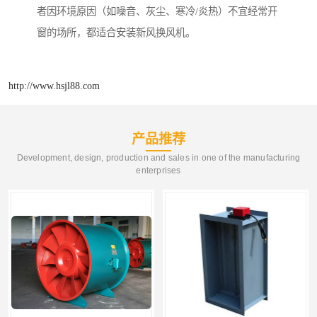
者因环境原因（如噪音、灰尘、寒冷/炎热）不宜经常开
窗的场所，都适合安装新风换风机。
http://www.hsjl88.com
产品推荐
Development, design, production and sales in one of the manufacturing
enterprises