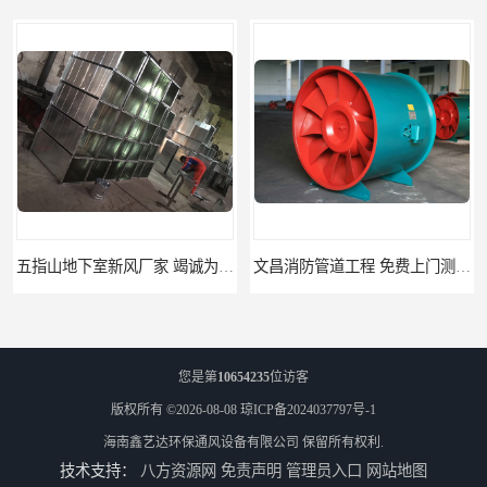
文昌消防管道工程 免费上门测量设计
临高县消防排烟工程 竭诚为您服务
您是第
10654235
位访客
版权所有 ©2026-08-08
琼ICP备2024037797号-1
海南鑫艺达环保通风设备有限公司
保留所有权利.
技术支持：
八方资源网
免责声明
管理员入口
网站地图