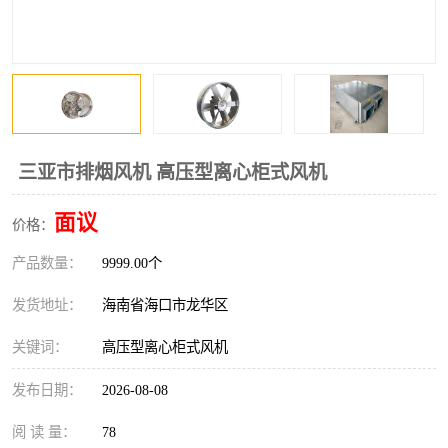
风口
镀锌矩形风管
镀锌螺旋风管
PP风管
不锈钢烟罩
防火阀
排烟风机
百叶风口
三亚市排烟风机 高压型离心柜式风机
油烟净化器
静压箱
面议
价格：
产品数量：
9999.00个
发货地址：
海南省海口市龙华区
关键词：
高压型离心柜式风机
发布日期：
2026-08-08
阅 读 量：
78