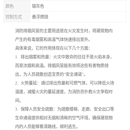
颜色
银灰色
控制方式
悬浮燃烧
消防排烟风管的主要用途是在火灾发生时，将建筑物内
产生的有毒烟雾和高温气体快速排出室外。
具体来说，它的作用体现在以下几个方面：
1. 排出烟雾和热量：火灾中致命的往往不是火焰本身，
而是浓烟和高温。排烟风管能有效将这些有害物质排
出，为人员疏散创造宝贵的“安全通道”。
2. 火势蔓延：通过排出热量和可燃气体，可以降低火场
温度，减缓火灾的蔓延速度，为消防员扑救火灾争取时
间。
3. 保障人员安全疏散：为疏散楼梯、走廊、安全出口等
生命通道提供相对无烟和清晰的空气环境，确保建筑物
内的人员能够看清路线，顺利逃生。