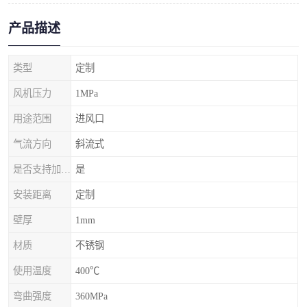
产品描述
类型
定制
风机压力
1MPa
用途范围
进风口
气流方向
斜流式
是否支持加工定制
是
安装距离
定制
壁厚
1mm
材质
不锈钢
使用温度
400℃
弯曲强度
360MPa