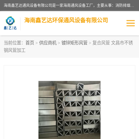
海南鑫艺达通风设备有限公司是一家海南通风设备工厂，主要从事：消防排烟工程、油烟净化工程、厨房排烟工程、酒店厨房设备、新风排风系统、镀锌铁皮管道加工、暖通工程、通风管道安装、消防火阀百叶风口等业务。公司拥有管道及配件一体化工厂生产线，良好的售后服务，良好的设计团队，良好的施工团队、良好管理人员，掌握畅通丰富的信息、市场渠道。
海南鑫艺达环保通风设备有限公司
当前位置：
首页
>
供应商机
>
镀锌矩形风管
> 复合风管 文昌市不锈
钢风管加工
海南暖通工程
海南消防排烟工程
海南厨房排烟工程
海南酒店厨房设备
海南油烟净化工程
管道配件
风机系列
镁质防火风管
通风设备
通风管道
消防阀门
消防风机