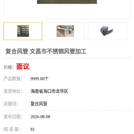
风口
镀锌矩形风管
镀锌螺旋风管
PP风管
不锈钢烟罩
防火阀
排烟风机
百叶风口
复合风管 文昌市不锈钢风管加工
油烟净化器
静压箱
面议
价格：
产品数量：
9999.00个
发货地址：
海南省海口市龙华区
关键词：
复合风管
发布日期：
2026-08-08
阅 读 量：
81