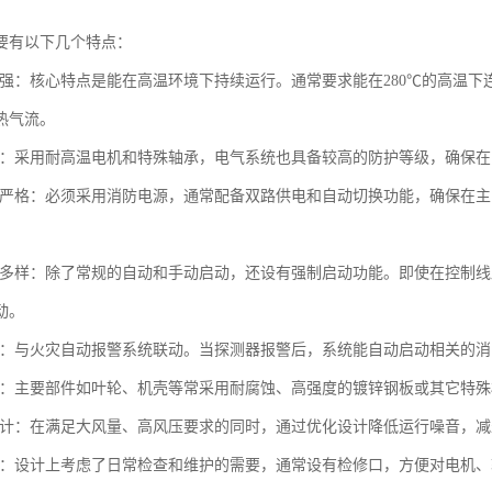
要有以下几个特点：
温性强：核心特点是能在高温环境下持续运行。通常要求能在280℃的高温下
热气流。
性高：采用耐高温电机和特殊轴承，电气系统也具备较高的防护等级，确保
要求严格：必须采用消防电源，通常配备双路供电和自动切换功能，确保在
方式多样：除了常规的自动和手动启动，还设有强制启动功能。即使在控制
动。
控制：与火灾自动报警系统联动。当探测器报警后，系统能自动启动相关的
特殊：主要部件如叶轮、机壳等常采用耐腐蚀、高强度的镀锌钢板或其它特
音设计：在满足大风量、高风压要求的同时，通过优化设计降低运行噪音，
方便：设计上考虑了日常检查和维护的需要，通常设有检修口，方便对电机