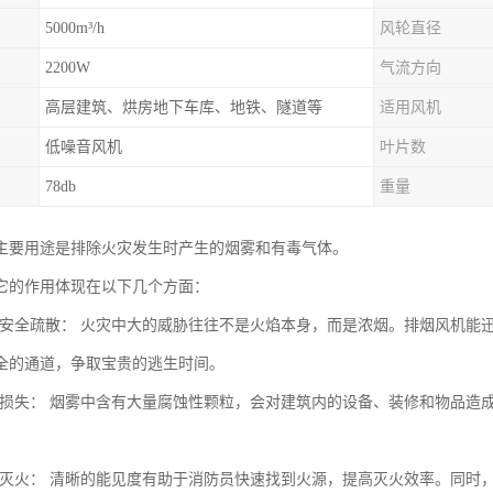
5000m³/h
风轮直径
2200W
气流方向
高层建筑、烘房地下车库、地铁、隧道等
适用风机
低噪音风机
叶片数
78db
重量
主要用途是排除火灾发生时产生的烟雾和有毒气体。
它的作用体现在以下几个方面：
人员安全疏散： 火灾中大的威胁往往不是火焰本身，而是浓烟。排烟风机
全的通道，争取宝贵的逃生时间。
财产损失： 烟雾中含有大量腐蚀性颗粒，会对建筑内的设备、装修和物品
消防灭火： 清晰的能见度有助于消防员快速找到火源，提高灭火效率。同