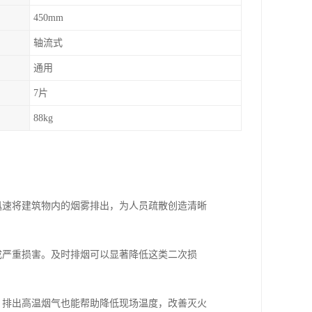
450mm
轴流式
通用
7片
88kg
能迅速将建筑物内的烟雾排出，为人员疏散创造清晰
造成严重损害。及时排烟可以显著降低这类二次损
时，排出高温烟气也能帮助降低现场温度，改善灭火