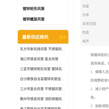
风量
镀锌矩形风管
功率
镀锌螺旋风管
适用范围
性能
最新供应商机
更多
噪声
东方市新风排风管 不锈钢风管加工
排烟风机的
海口市铁皮风管 复合风管
具体来说，
三亚市镀锌矩形风管 镀锌风管加工厂
1. 保障
白沙黎族自治县镀锌风管加工厂 铁皮风管 耐腐蚀
的视野和安
三沙市复合风管 不锈钢风管加工 做急单
2. 减少
失。
儋州市铁皮风管 消防排烟风管 耐腐蚀
3. 协助
昌江黎族自治县不锈钢风管加工 镀锌螺旋风管加工厂