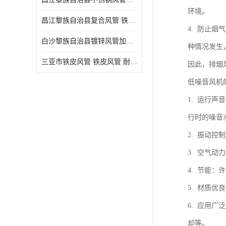
环境。
昌江黎族自治县复合风管 铁皮风管
4. 防止
白沙黎族自治县镀锌风管加工厂 新风排风管
种情况发生
三亚市铁皮风管 铁皮风管 耐腐蚀
因此，排烟
低噪音风机
1. 运行
行时的噪音
2. 振动
3. 空气
4. 节能
5. 材质
6. 应用
却等。