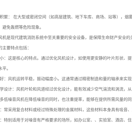
烟气积聚： 在大型或密闭空间（如高层建筑、地下车库、商场、站等），
，避免轰燃等危险现象。
风机是现代建筑消防系统中至关重要的安全设备，是保障生命财产安全的
的主要特点包括：
声音小：这是核心的特点。通过优化风机设计，如使用更安静的叶片形状、
水平。
控制好：风机运转平稳，振动幅度小。这通常通过精密制造和量的轴承来实
动力学设计：风机叶轮和风道经过优化设计，能有效减少空气湍流和涡流，
：许多低噪音风机在降低噪音的同时，也注重提率，能够在提供所需风量的
优良：常采用复合材料或经过特殊处理的金属材料，这些材料本身具有吸音
广泛：特别适用于对噪音有严格要求的场所，如办公室、、实验室、酒店、