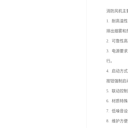
消防风机主
1. 耐高
排出烟雾和
2. 可靠
3. 电源
行。
4. 启动
按钮强制启
5. 联动
6. 材质
7. 低噪
8. 维护