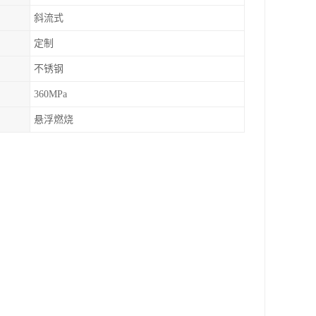
斜流式
定制
不锈钢
360MPa
悬浮燃烧