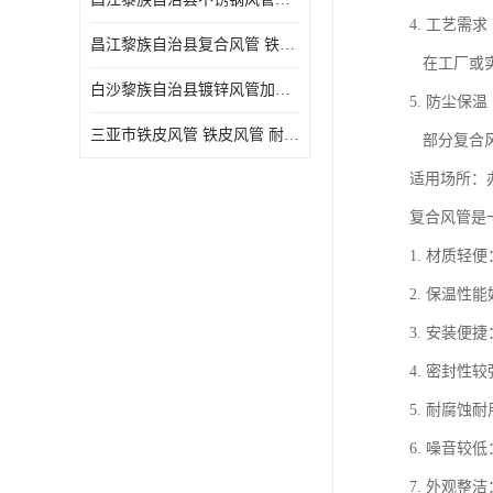
4. 工艺需
昌江黎族自治县复合风管 铁皮风管
在工厂或实
白沙黎族自治县镀锌风管加工厂 新风排风管
5. 防尘保
三亚市铁皮风管 铁皮风管 耐腐蚀
部分复合风
适用场所：
复合风管是
1. 材质
2. 保温
3. 安装
4. 密封
5. 耐腐
6. 噪音
7. 外观