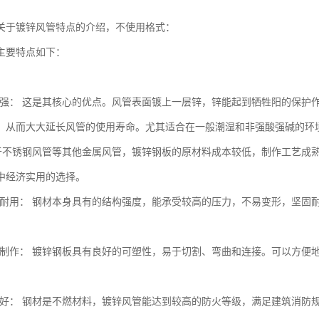
关于镀锌风管特点的介绍，不使用格式：
主要特点如下：
蚀性强： 这是其核心的优点。风管表面镀上一层锌，锌能起到牺牲阳的保
，从而大大延长风管的使用寿命。尤其适合在一般潮湿和非强酸强碱的环
相对于不锈钢风管等其他金属风管，镀锌钢板的原材料成本较低，制作工艺
中经济实用的选择。
高、耐用： 钢材本身具有的结构强度，能承受较高的压力，不易变形，坚
加工制作： 镀锌钢板具有良好的可塑性，易于切割、弯曲和连接。可以方
性能好： 钢材是不燃材料，镀锌风管能达到较高的防火等级，满足建筑消防