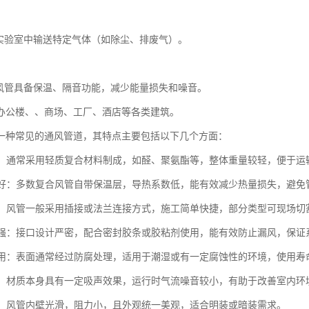
求
验室中输送特定气体（如除尘、排废气）。
温
管具备保温、隔音功能，减少能量损失和噪音。
办公楼、、商场、工厂、酒店等各类建筑。
一种常见的通风管道，其特点主要包括以下几个方面：
轻便：通常采用轻质复合材料制成，如醛、聚氨酯等，整体重量较轻，便于
性能好：多数复合风管自带保温层，导热系数低，能有效减少热量损失，避
便捷：风管一般采用插接或法兰连接方式，施工简单快捷，部分类型可现场
性较强：接口设计严密，配合密封胶条或胶粘剂使用，能有效防止漏风，保证
蚀耐用：表面通常经过防腐处理，适用于潮湿或有一定腐蚀性的环境，使用寿
较低：材质本身具有一定吸声效果，运行时气流噪音较小，有助于改善室内环
整洁：风管内壁光滑，阻力小，且外观统一美观，适合明装或暗装需求。