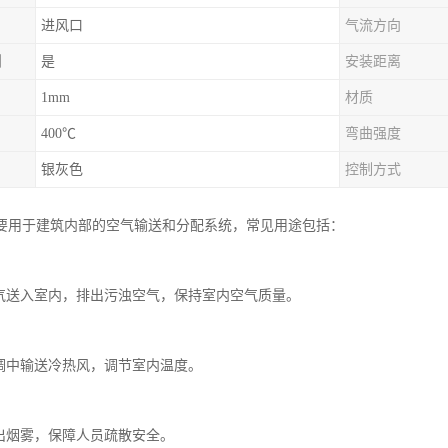
进风口
气流方向
制
是
安装距离
1mm
材质
400℃
弯曲强度
银灰色
控制方式
要用于建筑内部的空气输送和分配系统，常见用途包括：
气
送入室内，排出污浊空气，保持室内空气质量。
统
中输送冷热风，调节室内温度。
统
烟雾，保障人员疏散安全。