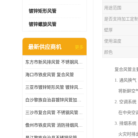
用途范围
镀锌矩形风管
是否支持加工定
镀锌螺旋风管
壁厚
使用温度
最新供应商机
更多
颜色
东方市新风排风管 不锈钢风管加工
复合风管主
海口市铁皮风管 复合风管
1. 通风换
三亚市镀锌矩形风管 镀锌风管加工厂
将新鲜空气
白沙黎族自治县镀锌风管加工厂 铁皮风管 耐腐蚀
2. 空调系
三沙市复合风管 不锈钢风管加工 做急单
在中央空调
3. 排烟系
儋州市铁皮风管 消防排烟风管 耐腐蚀
火灾时排出
昌江黎族自治县不锈钢风管加工 镀锌螺旋风管加工厂