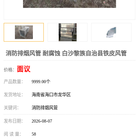
风口
镀锌矩形风管
镀锌螺旋风管
PP风管
不锈钢烟罩
防火阀
排烟风机
百叶风口
消防排烟风管 耐腐蚀 白沙黎族自治县铁皮风管
油烟净化器
静压箱
面议
价格：
产品数量：
9999.00个
发货地址：
海南省海口市龙华区
关键词：
消防排烟风管
发布日期：
2026-08-07
阅 读 量：
58