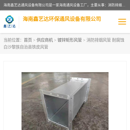
海南鑫艺达通风设备有限公司是一家海南通风设备工厂，主要从事：消防排烟工程、油烟净化工程、厨房排烟工程、酒店厨房设备、新风排风系统、镀锌铁皮管道加工、暖通工程、通风管道安装、消防火阀百叶风口等业务。公司拥有管道及配件一体化工厂生产线，良好的售后服务，良好的设计团队，良好的施工团队、良好管理人员，掌握畅通丰富的信息、市场渠道。
海南鑫艺达环保通风设备有限公司
当前位置：
首页
>
供应商机
>
镀锌矩形风管
> 消防排烟风管 耐腐蚀
白沙黎族自治县铁皮风管
海南暖通工程
海南消防排烟工程
海南厨房排烟工程
海南酒店厨房设备
海南油烟净化工程
管道配件
风机系列
镁质防火风管
通风设备
通风管道
消防阀门
消防风机