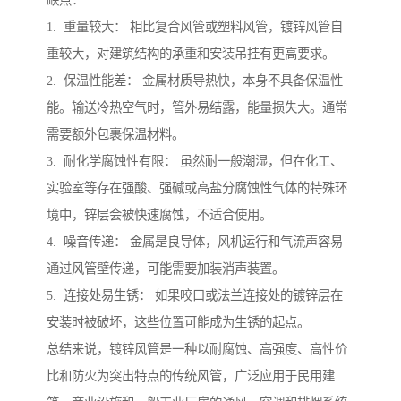
缺点：
1. 重量较大： 相比复合风管或塑料风管，镀锌风管自
重较大，对建筑结构的承重和安装吊挂有更高要求。
2. 保温性能差： 金属材质导热快，本身不具备保温性
能。输送冷热空气时，管外易结露，能量损失大。通常
需要额外包裹保温材料。
3. 耐化学腐蚀性有限： 虽然耐一般潮湿，但在化工、
实验室等存在强酸、强碱或高盐分腐蚀性气体的特殊环
境中，锌层会被快速腐蚀，不适合使用。
4. 噪音传递： 金属是良导体，风机运行和气流声容易
通过风管壁传递，可能需要加装消声装置。
5. 连接处易生锈： 如果咬口或法兰连接处的镀锌层在
安装时被破坏，这些位置可能成为生锈的起点。
总结来说，镀锌风管是一种以耐腐蚀、高强度、高性价
比和防火为突出特点的传统风管，广泛应用于民用建