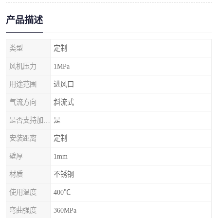
产品描述
类型
定制
风机压力
1MPa
用途范围
进风口
气流方向
斜流式
是否支持加工定制
是
安装距离
定制
壁厚
1mm
材质
不锈钢
使用温度
400℃
弯曲强度
360MPa