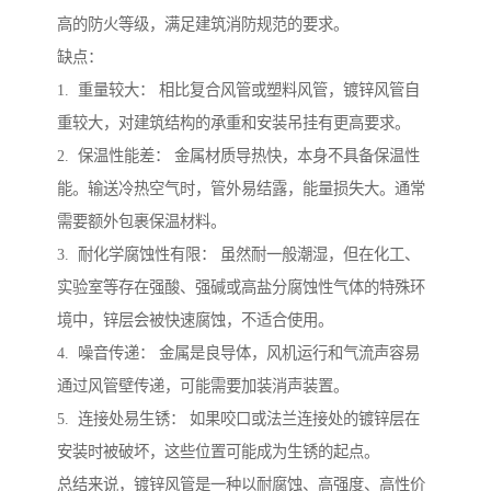
高的防火等级，满足建筑消防规范的要求。
缺点：
1. 重量较大： 相比复合风管或塑料风管，镀锌风管自
重较大，对建筑结构的承重和安装吊挂有更高要求。
2. 保温性能差： 金属材质导热快，本身不具备保温性
能。输送冷热空气时，管外易结露，能量损失大。通常
需要额外包裹保温材料。
3. 耐化学腐蚀性有限： 虽然耐一般潮湿，但在化工、
实验室等存在强酸、强碱或高盐分腐蚀性气体的特殊环
境中，锌层会被快速腐蚀，不适合使用。
4. 噪音传递： 金属是良导体，风机运行和气流声容易
通过风管壁传递，可能需要加装消声装置。
5. 连接处易生锈： 如果咬口或法兰连接处的镀锌层在
安装时被破坏，这些位置可能成为生锈的起点。
总结来说，镀锌风管是一种以耐腐蚀、高强度、高性价