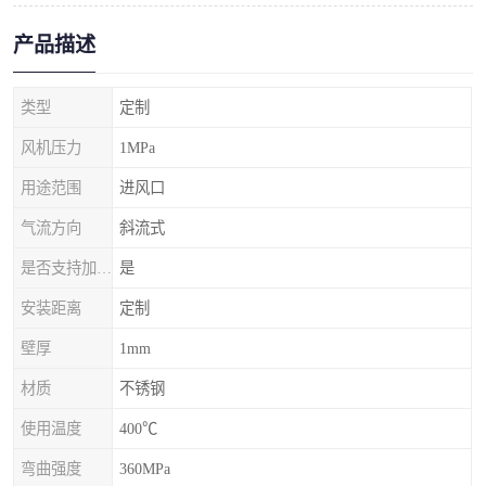
产品描述
类型
定制
风机压力
1MPa
用途范围
进风口
气流方向
斜流式
是否支持加工定制
是
安装距离
定制
壁厚
1mm
材质
不锈钢
使用温度
400℃
弯曲强度
360MPa