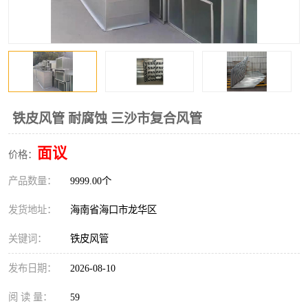
风口
镀锌矩形风管
镀锌螺旋风管
PP风管
不锈钢烟罩
防火阀
排烟风机
百叶风口
铁皮风管 耐腐蚀 三沙市复合风管
油烟净化器
静压箱
面议
价格：
产品数量：
9999.00个
发货地址：
海南省海口市龙华区
关键词：
铁皮风管
发布日期：
2026-08-10
阅 读 量：
59