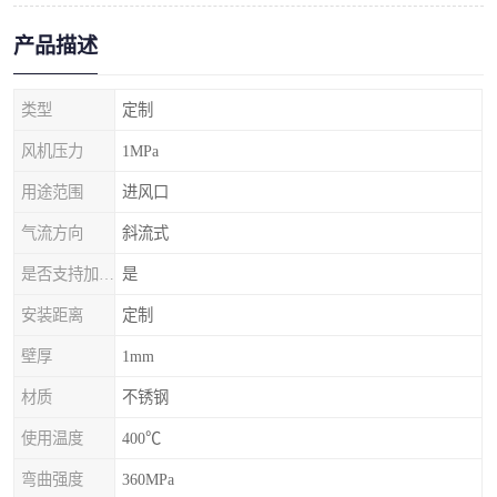
产品描述
类型
定制
风机压力
1MPa
用途范围
进风口
气流方向
斜流式
是否支持加工定制
是
安装距离
定制
壁厚
1mm
材质
不锈钢
使用温度
400℃
弯曲强度
360MPa