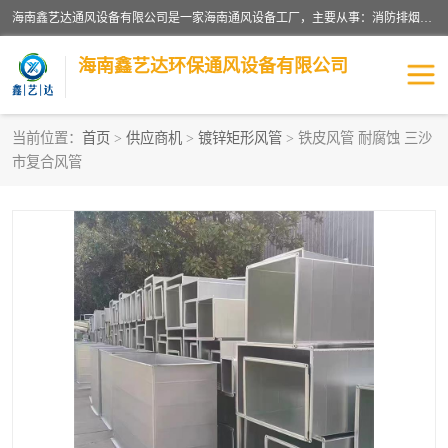
海南鑫艺达通风设备有限公司是一家海南通风设备工厂，主要从事：消防排烟工程、油烟净化工程、厨房排烟工程、酒店厨房设备、新风排风系统、镀锌铁皮管道加工、暖通工程、通风管道安装、消防火阀百叶风口等业务。公司拥有管道及配件一体化工厂生产线，良好的售后服务，良好的设计团队，良好的施工团队、良好管理人员，掌握畅通丰富的信息、市场渠道。
海南鑫艺达环保通风设备有限公司
当前位置：
首页
>
供应商机
>
镀锌矩形风管
> 铁皮风管 耐腐蚀 三沙
市复合风管
海南暖通工程
海南消防排烟工程
海南厨房排烟工程
海南酒店厨房设备
海南油烟净化工程
管道配件
风机系列
镁质防火风管
通风设备
通风管道
消防阀门
消防风机