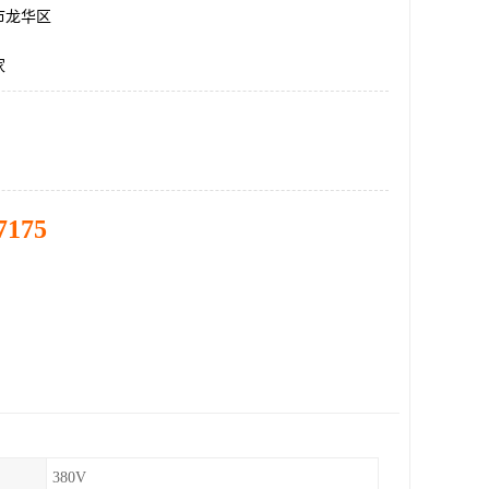
市龙华区
家
7175
380V