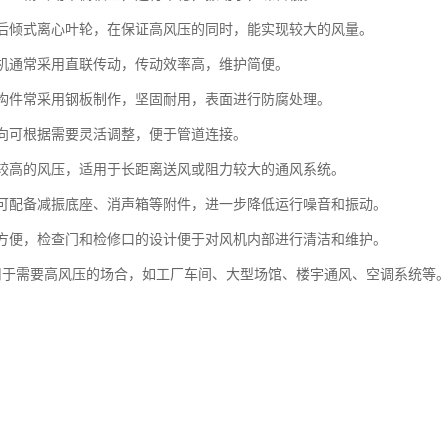
率的后倾式离心叶轮，在保证高风压的同时，能实现较大的风量。
与风机通常采用直联传动，传动效率高，维护简便。
和结构件常采用钢板制作，坚固耐用，表面进行防腐处理。
口方向可根据需要灵活调整，便于管道连接。
提供较高的风压，适用于长距离送风或阻力较大的通风系统。
机型可配备减振底座、消声箱等附件，进一步降低运行噪音和振动。
相对方便，检查门和检修口的设计便于对风机内部进行清洁和维护。
泛应用于需要高风压的场合，如工厂车间、大型场馆、楼宇通风、空调系统等