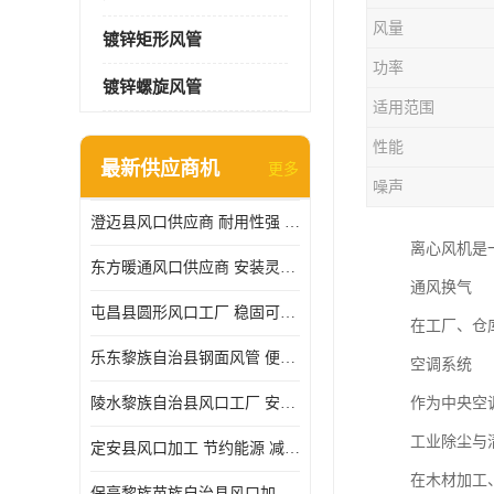
风量
镀锌矩形风管
功率
镀锌螺旋风管
适用范围
性能
最新供应商机
更多
噪声
澄迈县风口供应商 耐用性强 能够减少能源消耗
离心风机是
东方暖通风口供应商 安装灵活 调节功能强
通风换气
屯昌县圆形风口工厂 稳固可靠 方便清洁和维修
在工厂、仓
乐东黎族自治县钢面风管 便于搬运和安装 能够抵抗高温和火灾
空调系统
陵水黎族自治县风口工厂 安装简便 安装也相对容易
作为中央空
工业除尘与
定安县风口加工 节约能源 减少能量损失
在木材加工
保亭黎族苗族自治县风口加工 减少能耗 以适应不同的需求