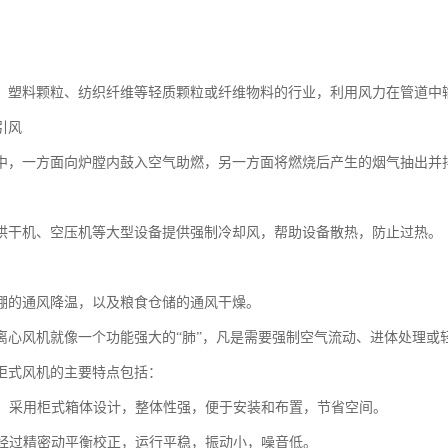
、塑料颗粒、纺织纤维等轻质颗粒或纤维物料的行业，利用风力在管道中
引风
中，一方面向炉膛内鼓入空气助燃，另一方面将燃烧后产生的烟气抽出并
烘干机、空压机等大型设备提供强制冷却风，帮助设备散热，防止过热。
棚的通风降温，以及粮食仓储的通风干燥。
离心风机就像一个功能强大的“肺”，凡是需要强制空气流动、进体处理或
柜式风机的主要特点包括：
紧凑，采用柜式箱体设计，整体性强，便于安装和布置，节省空间。
叶轮经过精密动平衡校正，运行平稳，振动小，噪音低。