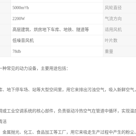
5000m³/h
风轮直径
2200W
气流方向
高层建筑、烘房地下车库、地铁、隧道等
适用风机
低噪音风机
叶片数
78db
重量
一种常见的动力设备，主要用途包括：
库、地下停车场、站等大型空间里，用它来排出污浊空气，吸入新鲜空气
调或工业空调系统的核心部件，负责驱动冷热空气在管道中循环，实现温
清洁
、金属抛光、化工、食品加工等工厂，用它来吸走生产过程中产生的粉尘