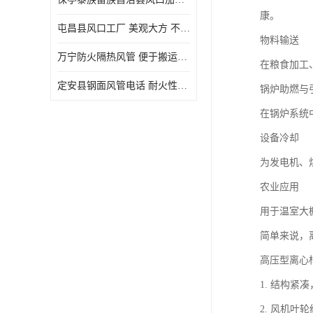
康。
屯昌县风口工厂 美观大方 不仅具有实用功能
物料输送
万宁防火隔热风管 便于搬运和安装 良好的导热性能
在粮食加工
定安县钢面风管电话 耐火性能好 能够抵抗高温和火灾
锅炉助燃与
在锅炉系统
设备冷却
为发电机、
农业应用
用于温室大
简单来说，
高压型离心
1. 结构
2. 风机