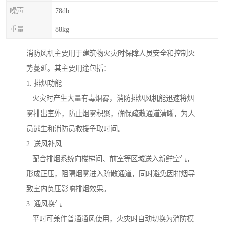
噪声
78db
重量
88kg
消防风机主要用于建筑物火灾时保障人员安全和控制火
势蔓延。其主要用途包括：
1. 排烟功能
火灾时产生大量有毒烟雾，消防排烟风机能迅速将烟
雾排出室外，防止烟雾积聚，确保疏散通道清晰，为人
员逃生和消防员救援争取时间。
2. 送风补风
配合排烟系统向楼梯间、前室等区域送入新鲜空气，
形成正压，阻隔烟雾进入疏散通道，同时避免因排烟导
致室内负压影响排烟效果。
3. 通风换气
平时可兼作普通通风使用，火灾时自动切换为消防模