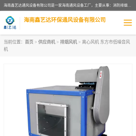
海南鑫艺达通风设备有限公司是一家海南通风设备工厂，主要从事：消防排烟工程、油烟净化工程、厨房排烟工程、酒店厨房设备、新风排风系统、镀锌铁皮管道加工、暖通工程、通风管道安装、消防火阀百叶风口等业务。公司拥有管道及配件一体化工厂生产线，良好的售后服务，良好的设计团队，良好的施工团队、良好管理人员，掌握畅通丰富的信息、市场渠道。
海南鑫艺达环保通风设备有限公司
当前位置：
首页
>
供应商机
>
排烟风机
> 离心风机 东方市低噪音风
机
海南暖通工程
海南消防排烟工程
海南厨房排烟工程
海南酒店厨房设备
海南油烟净化工程
管道配件
风机系列
镁质防火风管
通风设备
通风管道
消防阀门
消防风机