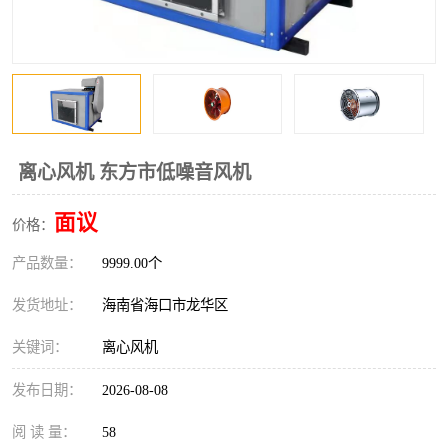
风口
镀锌矩形风管
镀锌螺旋风管
PP风管
不锈钢烟罩
防火阀
排烟风机
百叶风口
离心风机 东方市低噪音风机
油烟净化器
静压箱
面议
价格：
产品数量：
9999.00个
发货地址：
海南省海口市龙华区
关键词：
离心风机
发布日期：
2026-08-08
阅 读 量：
58