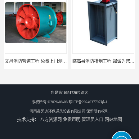
临高县消防排烟工程 竭诚为您服务
免费上门测量设计 屯昌县消防排烟辅材
您是第
10651720
位访客
版权所有 ©2026-08-08
琼ICP备2024037797号-1
海南鑫艺达环保通风设备有限公司
保留所有权利.
技术支持：
八方资源网
免责声明
管理员入口
网站地图