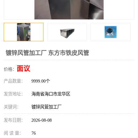
风口
镀锌矩形风管
镀锌螺旋风管
PP风管
不锈钢烟罩
防火阀
排烟风机
百叶风口
镀锌风管加工厂 东方市铁皮风管
油烟净化器
静压箱
面议
价格：
产品数量：
9999.00个
发货地址：
海南省海口市龙华区
关键词：
镀锌风管加工厂
发布日期：
2026-08-08
阅 读 量：
76