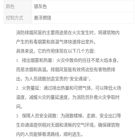
颜色
银灰色
控制方式
悬浮燃烧
消防排烟风管的主要用途是在火灾发生时，将建筑物内
产生的有毒烟雾和高温气体快速排出室外。
具体来说，它的作用体现在以下几个方面：
1. 排出烟雾和热量：火灾中致命的往往不是火焰本身，
而是浓烟和高温。排烟风管能有效将这些有害物质排
出，为人员疏散创造宝贵的“安全通道”。
2. 火势蔓延：通过排出热量和可燃气体，可以降低火场
温度，减缓火灾的蔓延速度，为消防员扑救火灾争取时
间。
3. 保障人员安全疏散：为疏散楼梯、走廊、安全出口等
生命通道提供相对无烟和清晰的空气环境，确保建筑物
内的人员能够看清路线，顺利逃生。