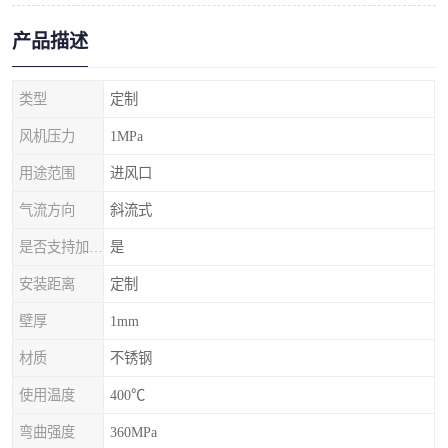
产品描述
类型
定制
风机压力
1MPa
用途范围
进风口
气流方向
斜流式
是否支持加工定制
是
安装距离
定制
壁厚
1mm
材质
不锈钢
使用温度
400℃
弯曲强度
360MPa