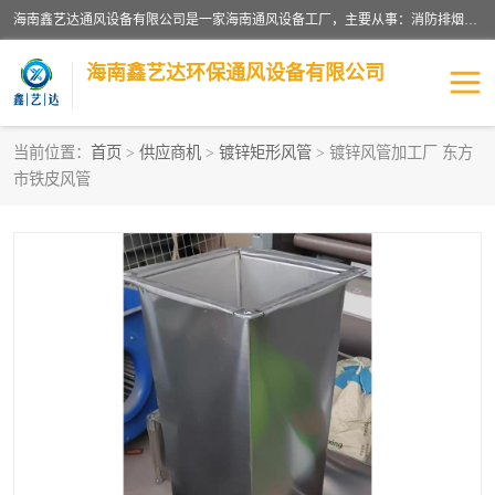
海南鑫艺达通风设备有限公司是一家海南通风设备工厂，主要从事：消防排烟工程、油烟净化工程、厨房排烟工程、酒店厨房设备、新风排风系统、镀锌铁皮管道加工、暖通工程、通风管道安装、消防火阀百叶风口等业务。公司拥有管道及配件一体化工厂生产线，良好的售后服务，良好的设计团队，良好的施工团队、良好管理人员，掌握畅通丰富的信息、市场渠道。
海南鑫艺达环保通风设备有限公司
当前位置：
首页
>
供应商机
>
镀锌矩形风管
> 镀锌风管加工厂 东方
市铁皮风管
海南暖通工程
海南消防排烟工程
海南厨房排烟工程
海南酒店厨房设备
海南油烟净化工程
管道配件
风机系列
镁质防火风管
通风设备
通风管道
消防阀门
消防风机