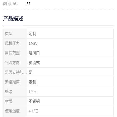
阅 读 量：
57
产品描述
类型
定制
风机压力
1MPa
用途范围
进风口
气流方向
斜流式
是否支持加工定制
是
安装距离
定制
壁厚
1mm
材质
不锈钢
使用温度
400℃