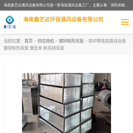
海南鑫艺达通风设备有限公司是一家海南通风设备工厂，主要从事：消防排烟工程、油烟净化工程、厨房排烟工程、酒店厨房设备、新风排风系统、镀锌铁皮管道加工、暖通工程、通风管道安装、消防火阀百叶风口等业务。公司拥有管道及配件一体化工厂生产线，良好的售后服务，良好的设计团队，良好的施工团队、良好管理人员，掌握畅通丰富的信息、市场渠道。
海南鑫艺达环保通风设备有限公司
当前位置：
首页
>
供应商机
>
镀锌矩形风管
> 琼中黎族苗族自治县
镀锌矩形风管 做急单 新风排风管
海南暖通工程
海南消防排烟工程
海南厨房排烟工程
海南酒店厨房设备
海南油烟净化工程
管道配件
风机系列
镁质防火风管
通风设备
通风管道
消防阀门
消防风机