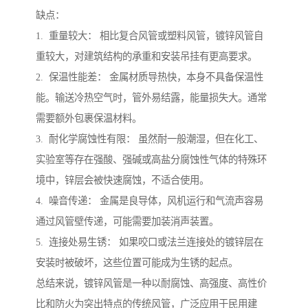
缺点：
1. 重量较大： 相比复合风管或塑料风管，镀锌风管自
重较大，对建筑结构的承重和安装吊挂有更高要求。
2. 保温性能差： 金属材质导热快，本身不具备保温性
能。输送冷热空气时，管外易结露，能量损失大。通常
需要额外包裹保温材料。
3. 耐化学腐蚀性有限： 虽然耐一般潮湿，但在化工、
实验室等存在强酸、强碱或高盐分腐蚀性气体的特殊环
境中，锌层会被快速腐蚀，不适合使用。
4. 噪音传递： 金属是良导体，风机运行和气流声容易
通过风管壁传递，可能需要加装消声装置。
5. 连接处易生锈： 如果咬口或法兰连接处的镀锌层在
安装时被破坏，这些位置可能成为生锈的起点。
总结来说，镀锌风管是一种以耐腐蚀、高强度、高性价
比和防火为突出特点的传统风管，广泛应用于民用建