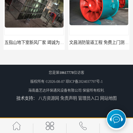
五指山地下室新风厂家 竭诚为您服务
文昌消防管道工程 免费上门测量设计
您是第
10617778
位访客
版权所有 ©2026-08-07
琼ICP备2024037797号-1
海南鑫艺达环保通风设备有限公司
保留所有权利.
技术支持：
八方资源网
免责声明
管理员入口
网站地图
临高县消防排烟工程 竭诚为您服务
免费上门测量设计 屯昌县消防排烟辅材