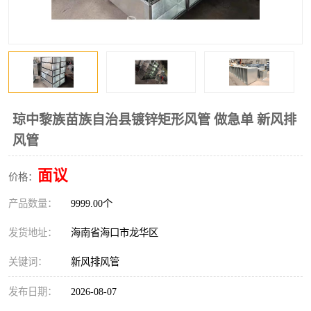
风口
镀锌矩形风管
镀锌螺旋风管
PP风管
不锈钢烟罩
防火阀
排烟风机
百叶风口
琼中黎族苗族自治县镀锌矩形风管 做急单 新风排
风管
油烟净化器
静压箱
面议
价格：
产品数量：
9999.00个
发货地址：
海南省海口市龙华区
关键词：
新风排风管
发布日期：
2026-08-07