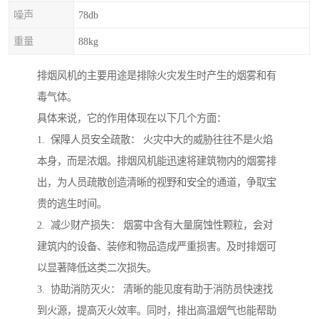
噪声
78db
重量
88kg
排烟风机的主要用途是排除火灾发生时产生的烟雾和有
毒气体。
具体来说，它的作用体现在以下几个方面：
1. 保障人员安全疏散： 火灾中大的威胁往往不是火焰
本身，而是浓烟。排烟风机能迅速将建筑物内的烟雾排
出，为人员疏散创造清晰的视野和安全的通道，争取宝
贵的逃生时间。
2. 减少财产损失： 烟雾中含有大量腐蚀性颗粒，会对
建筑内的设备、装修和物品造成严重损害。及时排烟可
以显著降低这类二次损失。
3. 协助消防灭火： 清晰的能见度有助于消防员快速找
到火源，提高灭火效率。同时，排出高温烟气也能帮助